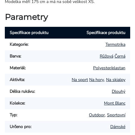
Modelka měří 175 cm a má na sobě velikost XS.
Parametry
Specifikace produktu
Specifikace produktu
Kategorie
:
Termotrika
Barva
:
Růžová
Černá
Materiál
:
Polyester/elastan
Aktivita
:
Na sport
Na hory
,
Na skialpy
Délka rukávu
:
Dlouhý
Kolekce
:
Mont Blanc
Typ
:
Outdoor
,
Sportovní
Určeno pro
:
Dámské