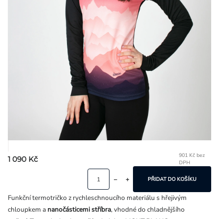
Přihlášení
901 Kč bez
1 090 Kč
DPH
Mě
ce
PŘIDAT DO KOŠÍKU
Funkční termotričko z rychleschnoucího materiálu s hřejivým
chloupkem a
nanočásticemi stříbra
, vhodné do chladnějšího