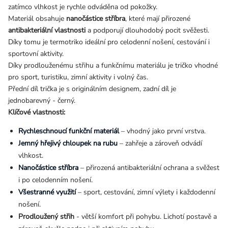
zatímco vlhkost je rychle odváděna od pokožky.
Materiál obsahuje
nanočástice stříbra
, které mají přirozené
antibakteriální vlastnosti
a podporují dlouhodobý pocit svěžesti.
Díky tomu je termotriko ideální pro celodenní nošení, cestování i
sportovní aktivity.
Díky prodlouženému střihu a funkčnímu materiálu je tričko vhodné
pro sport, turistiku, zimní aktivity i volný čas.
Přední díl trička je s originálním designem, zadní díl je
jednobarevný - černý.
Klíčové vlastnosti:
Rychleschnoucí funkční materiál
– vhodný jako první vrstva.
Jemný hřejivý chloupek na rubu
– zahřeje a zároveň odvádí
vlhkost.
Nanočástice stříbra
– přirozená antibakteriální ochrana a svěžest
i po celodenním nošení.
Všestranné využití
– sport, cestování, zimní výlety i každodenní
nošení.
Prodloužený střih
- v
ětší komfort při pohybu. Lichotí postavě a