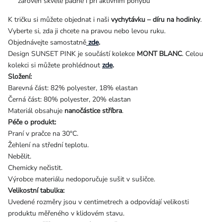
zároveň skvěle padne i při aktivním pohybu
K tričku si můžete objednat i naši
vychytávku – díru na hodinky
.
Vyberte si, zda ji chcete na pravou nebo levou ruku.
Objednávejte samostatně
zde
.
Design SUNSET PINK je součástí kolekce
MONT BLANC
. Celou
kolekci si můžete prohlédnout
zde
.
Složení:
Barevná část: 82% polyester, 18% elastan
Černá část: 80% polyester, 20% elastan
Materiál obsahuje
nanočástice stříbra
.
Péče o produkt:
Praní v pračce na 30°C.
Žehlení na střední teplotu.
Nebělit.
Chemicky nečistit.
Výrobce materiálu nedoporučuje sušit v sušičce.
Velikostní tabulka:
Uvedené rozměry jsou v centimetrech a odpovídají velikosti
produktu měřeného v klidovém stavu.