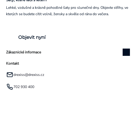
Lehké, vzdušné a krásně pohodlné šaty pro slunečné dny. Objevte střihy, ve
kterých se budete cítit volně, žensky a skvěle od rána do večera.
Objevit nyní
Zákaznické informace
Kontakt
drexiss
@
drexiss.cz
702 930 400