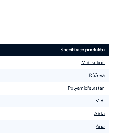
Specifikace produktu
Midi sukně
Růžová
Polyamid/elastan
Midi
Airla
Ano