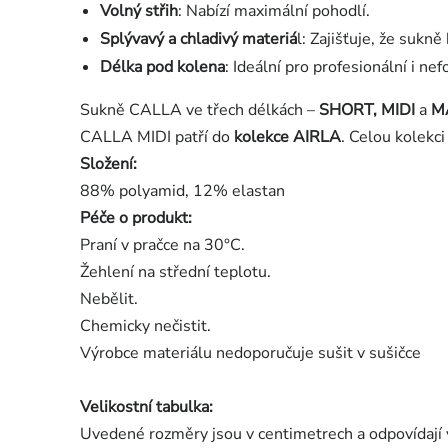
Volný střih
: Nabízí maximální pohodlí.
Splývavý a chladivý materiá
l: Zajišťuje, že suk
Délka pod kolena
: Ideální pro profesionální i nef
Sukně CALLA ve třech délkách –
SHORT, MIDI
a
M
CALLA MIDI patří do
kolekce AIRLA
. Celou kolekc
Složení:
88% polyamid, 12% elastan
Péče o produkt:
Praní v pračce na 30°C.
Žehlení na střední teplotu.
Nebělit.
Chemicky nečistit.
Výrobce materiálu nedoporučuje sušit v sušičce
Velikostní tabulka:
Uvedené rozměry jsou v centimetrech a odpovídají 