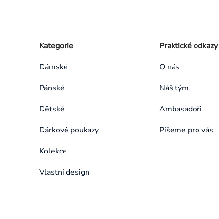
Zápatí
Přeskočit
Kategorie
Praktické odkazy
kategorie
Dámské
O nás
Pánské
Náš tým
Dětské
Ambasadoři
Dárkové poukazy
Píšeme pro vás
Kolekce
Vlastní design
Přeskočit
kategorie