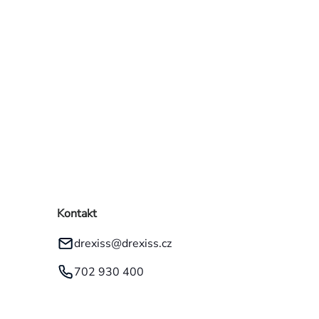
Kontakt
drexiss
@
drexiss.cz
702 930 400