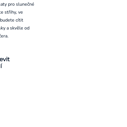
aty pro slunečné
e střihy, ve
budete cítit
sky a skvěle od
čera.
evit
í