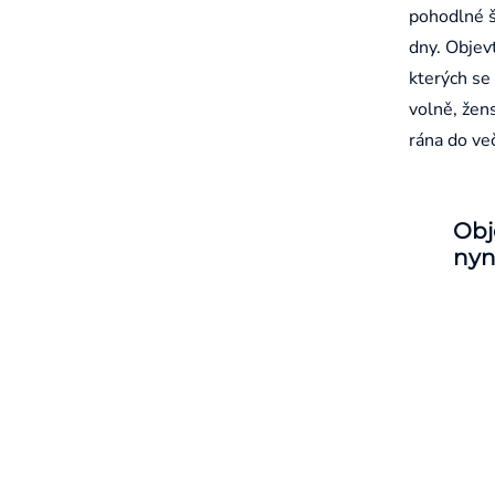
pohodlné š
dny. Objevt
kterých se 
volně, žen
rána do ve
Obj
nyn