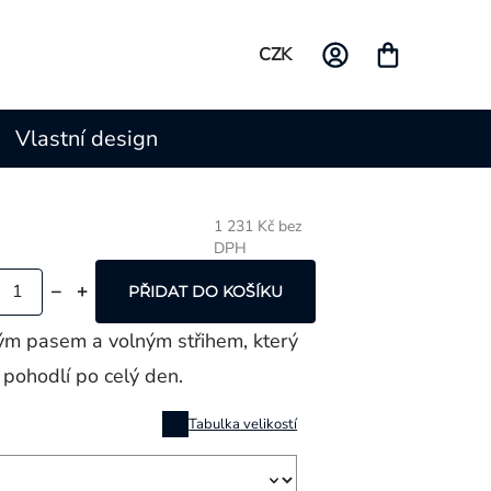
CZK
Vlastní design
1 231 Kč bez
DPH
Měrná
cena:
PŘIDAT DO KOŠÍKU
ým pasem a volným střihem, který
e pohodlí po celý den.
Tabulka velikostí