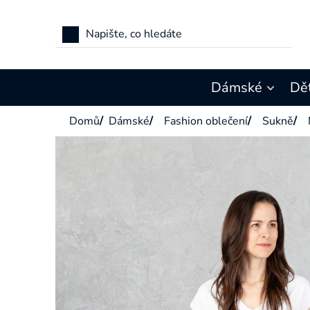
Přejít
na
obsah
Dámské
Dě
Domů
/
Dámské
/
Fashion oblečení
/
Sukně
/