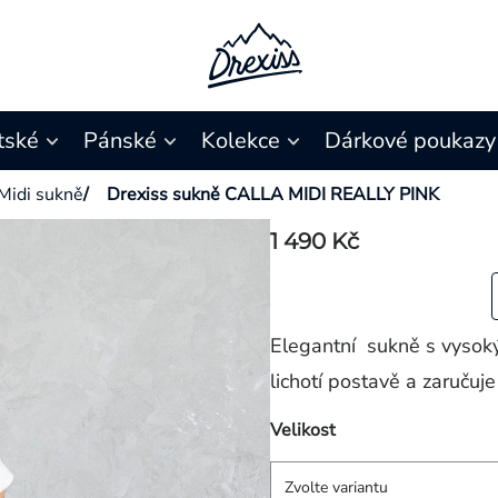
tské
Pánské
Kolekce
Dárkové poukazy
Midi sukně
/
Drexiss sukně CALLA MIDI REALLY PINK
1 490 Kč
Elegantní sukně s vysok
lichotí postavě a zaručuj
Velikost