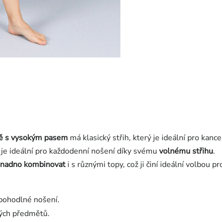
ně s vysokým pasem
má klasický střih, který je ideální pro kanc
 je ideální pro každodenní nošení díky svému
volnému střihu
.
snadno kombinovat
i s různými topy, což ji činí ideální volbou pr
 pohodlné nošení.
ných předmětů.