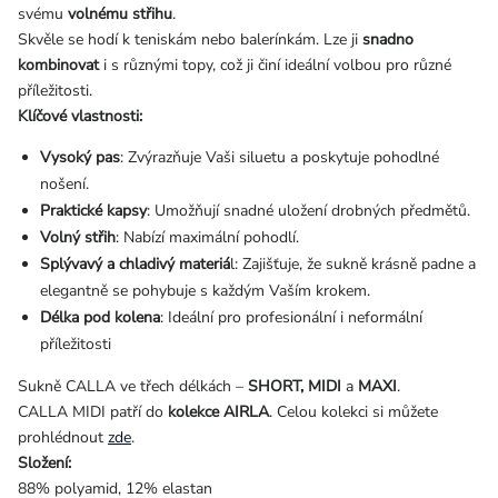
svému
volnému střihu
.
Skvěle se hodí k teniskám nebo balerínkám. Lze ji
snadno
kombinovat
i s různými topy, což ji činí ideální volbou pro různé
příležitosti.
Klíčové vlastnosti:
Vysoký pas
: Zvýrazňuje Vaši siluetu a poskytuje pohodlné
nošení.
Praktické kapsy
: Umožňují snadné uložení drobných předmětů.
Volný střih
: Nabízí maximální pohodlí.
Splývavý a chladivý materiá
l: Zajišťuje, že sukně krásně padne a
elegantně se pohybuje s každým Vaším krokem.
Délka pod kolena
: Ideální pro profesionální i neformální
příležitosti
Sukně CALLA ve třech délkách –
SHORT, MIDI
a
MAXI
.
CALLA MIDI patří do
kolekce AIRLA
. Celou kolekci si můžete
prohlédnout
zde
.
Složení:
88% polyamid, 12% elastan