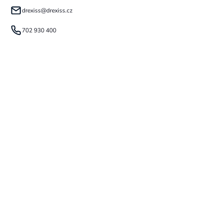
drexiss
@
drexiss.cz
702 930 400