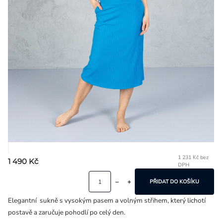
Přihlášení
1 231 Kč bez
1 490 Kč
DPH
Mě
ce
PŘIDAT DO KOŠÍKU
Elegantní sukně s vysokým pasem a volným střihem, který lichotí
postavě a zaručuje pohodlí po celý den.