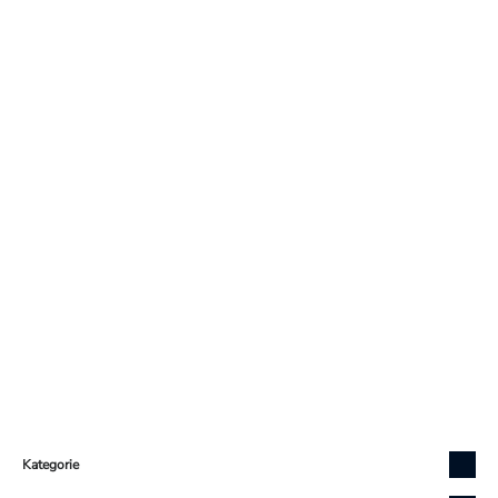
Zápatí
Kategorie