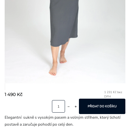
Přihlášení
1 231 Kč bez
1 490 Kč
DPH
Mě
ce
PŘIDAT DO KOŠÍKU
Elegantní sukně s vysokým pasem a volným střihem, který lichotí
postavě a zaručuje pohodlí po celý den.