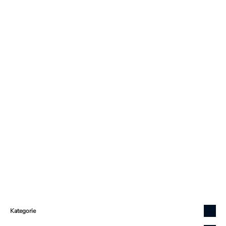
Zápatí
Kategorie