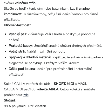
svému
volnému střihu
.
Skvěle se hodí k teniskám nebo balerínkám. Lze ji
snadno
kombinovat
i s různými topy, což ji činí ideální volbou pro různé
příležitosti.
Klíčové vlastnosti:
Vysoký pas
: Zvýrazňuje Vaši siluetu a poskytuje pohodlné
nošení.
Praktické kapsy
: Umožňují snadné uložení drobných předmětů.
Volný střih
: Nabízí maximální pohodlí.
Splývavý a chladivý materiá
l: Zajišťuje, že sukně krásně padne a
elegantně se pohybuje s každým Vaším krokem.
Délka pod kolena
: Ideální pro profesionální i neformální
příležitosti
Sukně CALLA ve třech délkách –
SHORT, MIDI
a
MAXI
.
CALLA MIDI patří do
kolekce AIRLA
. Celou kolekci si můžete
prohlédnout
zde
.
Složení:
88% polyamid, 12% elastan