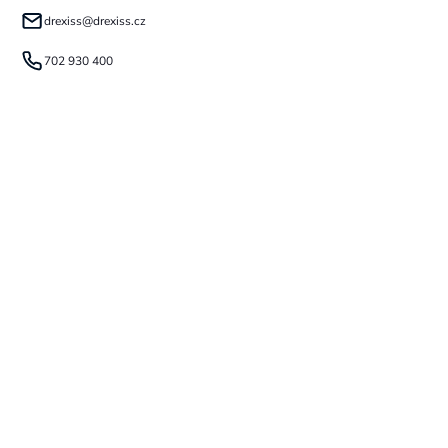
drexiss
@
drexiss.cz
702 930 400