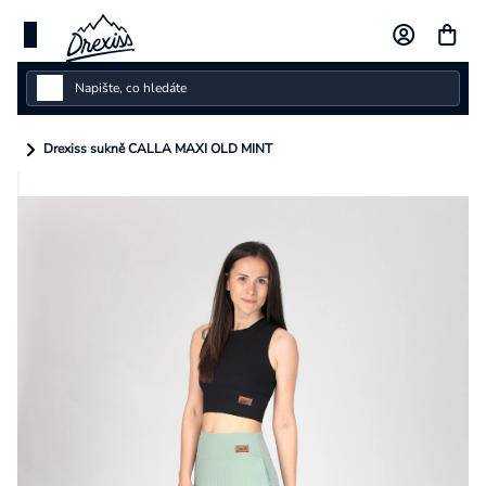
Přejít
na
obsah
Dámské
Drexiss sukně CALLA MAXI OLD MINT
Dětské
Pánské
Kolekce
Dárkové poukazy
Vlastní design
Měna
(CZK)