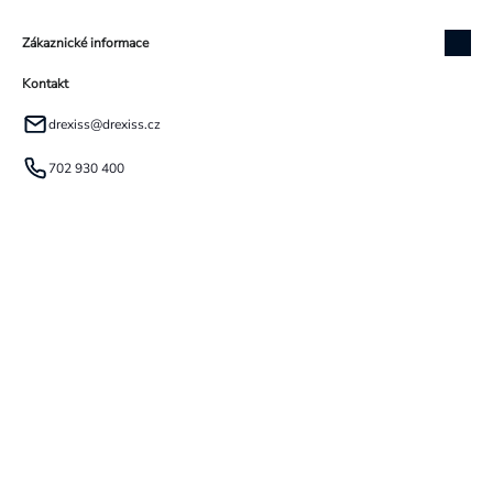
Zákaznické informace
Kontakt
drexiss
@
drexiss.cz
702 930 400