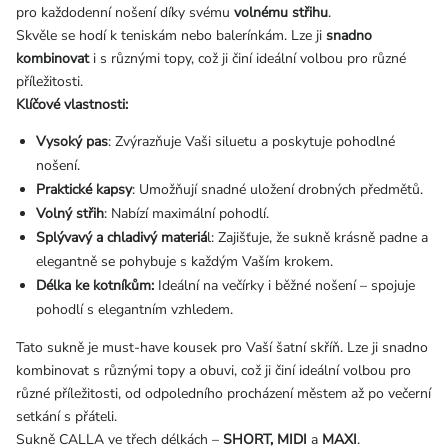
pro každodenní nošení díky svému
volnému střihu
.
Skvěle se hodí k teniskám nebo balerínkám. Lze ji
snadno
kombinovat
i s různými topy, což ji činí ideální volbou pro různé
příležitosti.
Klíčové vlastnosti:
Vysoký pas
: Zvýrazňuje Vaši siluetu a poskytuje pohodlné
nošení.
Praktické kapsy
: Umožňují snadné uložení drobných předmětů.
Volný střih
: Nabízí maximální pohodlí.
Splývavý a chladivý materiá
l: Zajišťuje, že sukně krásně padne a
elegantně se pohybuje s každým Vaším krokem.
Délka ke kotníkům:
Ideální na večírky i běžné nošení – spojuje
pohodlí s elegantním vzhledem.
Tato sukně je must-have kousek pro Vaší šatní skříň. Lze ji snadno
kombinovat s různými topy a obuvi, což ji činí ideální volbou pro
různé příležitosti, od odpoledního procházení městem až po večerní
setkání s přáteli.
Sukně CALLA ve třech délkách –
SHORT, MIDI
a
MAXI
.