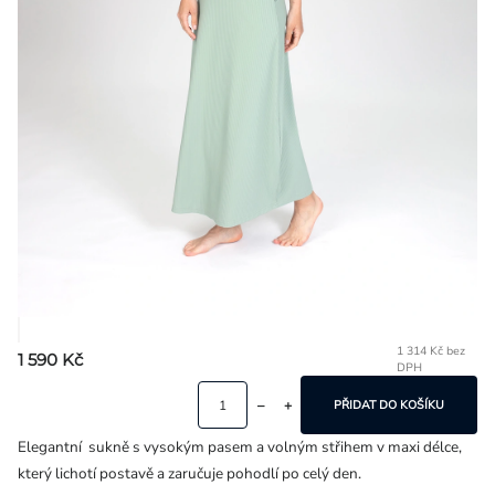
Přihlášení
1 314 Kč bez
1 590 Kč
DPH
Mě
ce
PŘIDAT DO KOŠÍKU
Elegantní sukně s vysokým pasem a volným střihem v maxi délce,
který lichotí postavě a zaručuje pohodlí po celý den.