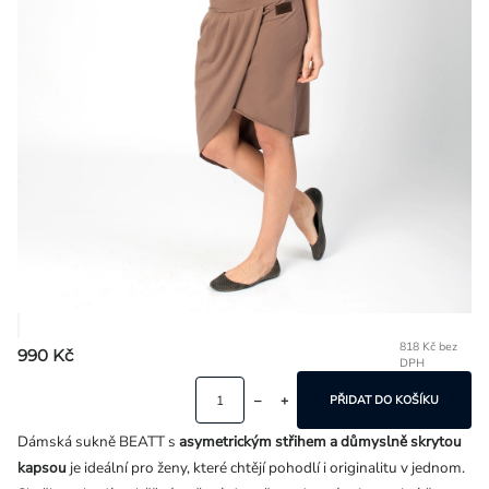
Přihlášení
818 Kč bez
990 Kč
DPH
Mě
ce
PŘIDAT DO KOŠÍKU
Dámská sukně BEATT s
asymetrickým střihem a důmyslně skrytou
kapsou
je ideální pro ženy, které chtějí pohodlí i originalitu v jednom.