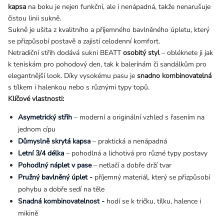
kapsa
na boku je nejen funkční, ale i nenápadná, takže nenarušuje
čistou linii sukně.
Sukně je ušita z kvalitního a příjemného bavlněného úpletu, který
se přizpůsobí postavě a zajistí celodenní komfort.
Netradiční střih dodává sukni BEATT
osobitý styl
– obléknete ji jak
k teniskám pro pohodový den, tak k balerínám či sandálkům pro
elegantnější look. Díky vysokému pasu je
snadno kombinovatelná
s tílkem i halenkou nebo s různými typy topů.
Klíčové vlastnosti:
Asymetrický střih
– moderní a originální vzhled s řasením na
jednom cípu
Důmyslně skrytá kapsa
– praktická a nenápadná
Letní 3/4 délka
– pohodlná a lichotivá pro různé typy postavy
Pohodlný náplet v pase
– netlačí a dobře drží tvar
Pružný bavlněný úplet -
příjemný materiál, který se přizpůsobí
pohybu a dobře sedí na těle
Snadná kombinovatelnost -
hodí se k tričku, tílku, halence i
mikině