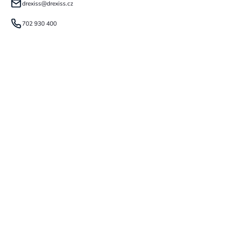
drexiss
@
drexiss.cz
702 930 400