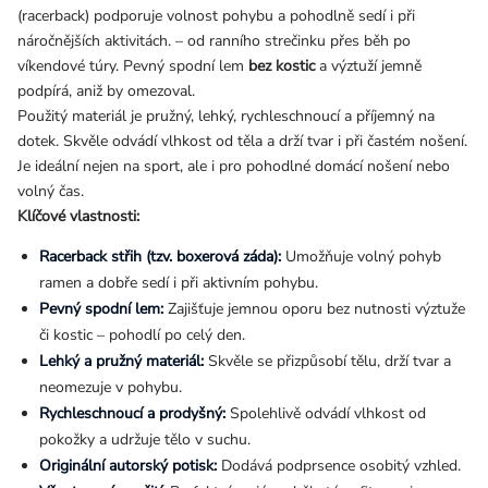
(racerback) podporuje volnost pohybu a pohodlně sedí i při
náročnějších aktivitách. – od ranního strečinku přes běh po
víkendové túry. Pevný spodní lem
bez kostic
a výztuží jemně
podpírá, aniž by omezoval.
Použitý materiál je pružný, lehký, rychleschnoucí a příjemný na
dotek. Skvěle odvádí vlhkost od těla a drží tvar i při častém nošení.
Je ideální nejen na sport, ale i pro pohodlné domácí nošení nebo
volný čas.
Klíčové vlastnosti:
Racerback střih (tzv. boxerová záda):
Umožňuje volný pohyb
ramen a dobře sedí i při aktivním pohybu.
Pevný spodní lem:
Zajišťuje jemnou oporu bez nutnosti výztuže
či kostic – pohodlí po celý den.
Lehký a pružný materiál:
Skvěle se přizpůsobí tělu, drží tvar a
neomezuje v pohybu.
Rychleschnoucí a prodyšný:
Spolehlivě odvádí vlhkost od
pokožky a udržuje tělo v suchu.
Originální autorský potisk:
Dodává podprsence osobitý vzhled.