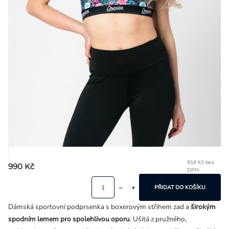
Přihlášení
818 Kč bez
990 Kč
DPH
Mě
ce
PŘIDAT DO KOŠÍKU
Dámská sportovní podprsenka s boxerovým střihem zad a
širokým
spodním lemem pro spolehlivou oporu
. Ušitá z pružného,