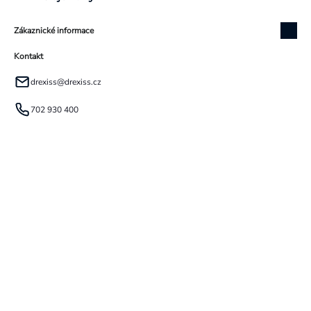
Zákaznické informace
Kontakt
drexiss
@
drexiss.cz
702 930 400