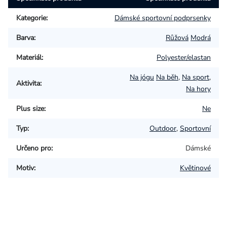
Kategorie
:
Dámské sportovní podprsenky
Barva
:
Růžová
Modrá
Materiál
:
Polyester/elastan
Na jógu
Na běh
,
Na sport
,
Aktivita
:
Na hory
Plus size
:
Ne
Typ
:
Outdoor
,
Sportovní
Určeno pro
:
Dámské
Motiv
:
Květinové