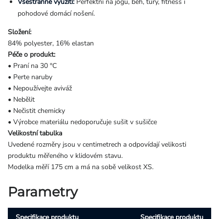
Všestranné využití:
Perfektní na jógu, běh, túry, fitness i
pohodové domácí nošení.
Složení:
84% polyester, 16% elastan
Péče o produkt:
• Praní na 30 °C
• Perte naruby
• Nepoužívejte aviváž
• Nebělit
• Nečistit chemicky
• Výrobce materiálu nedoporučuje sušit v sušičce
Velikostní tabulka
Uvedené rozměry jsou v centimetrech a odpovídají velikosti
produktu měřeného v klidovém stavu.
Modelka měří 175 cm a má na sobě velikost XS.
Parametry
Specifikace produktu
Specifikace produktu