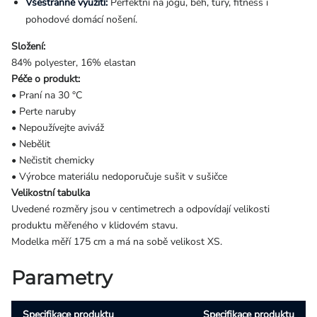
Všestranné využití:
Perfektní na jógu, běh, túry, fitness i
pohodové domácí nošení.
Složení:
84% polyester, 16% elastan
Péče o produkt:
• Praní na 30 °C
• Perte naruby
• Nepoužívejte aviváž
• Nebělit
• Nečistit chemicky
• Výrobce materiálu nedoporučuje sušit v sušičce
Velikostní tabulka
Uvedené rozměry jsou v centimetrech a odpovídají velikosti
produktu měřeného v klidovém stavu.
Modelka měří 175 cm a má na sobě velikost XS.
Parametry
Specifikace produktu
Specifikace produktu