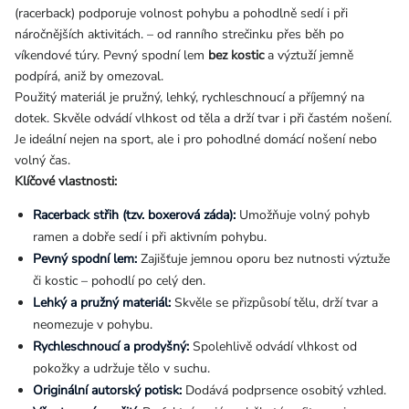
(racerback) podporuje volnost pohybu a pohodlně sedí i při
náročnějších aktivitách. – od ranního strečinku přes běh po
víkendové túry. Pevný spodní lem
bez kostic
a výztuží jemně
podpírá, aniž by omezoval.
Použitý materiál je pružný, lehký, rychleschnoucí a příjemný na
dotek. Skvěle odvádí vlhkost od těla a drží tvar i při častém nošení.
Je ideální nejen na sport, ale i pro pohodlné domácí nošení nebo
volný čas.
Klíčové vlastnosti:
Racerback střih (tzv. boxerová záda):
Umožňuje volný pohyb
ramen a dobře sedí i při aktivním pohybu.
Pevný spodní lem:
Zajišťuje jemnou oporu bez nutnosti výztuže
či kostic – pohodlí po celý den.
Lehký a pružný materiál:
Skvěle se přizpůsobí tělu, drží tvar a
neomezuje v pohybu.
Rychleschnoucí a prodyšný:
Spolehlivě odvádí vlhkost od
pokožky a udržuje tělo v suchu.
Originální autorský potisk:
Dodává podprsence osobitý vzhled.