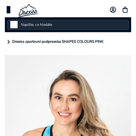
Přejít
na
obsah
Dámské
Drexiss sportovní podprsenka SHAPES COLOURS PINK
Dětské
Pánské
Kolekce
Dárkové poukazy
Vlastní design
Měna
(CZK)