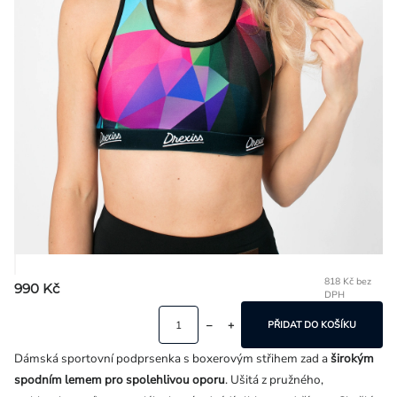
Přihlášení
818 Kč bez
990 Kč
DPH
Mě
ce
PŘIDAT DO KOŠÍKU
Dámská sportovní podprsenka s boxerovým střihem zad a
širokým
spodním lemem pro spolehlivou oporu
. Ušitá z pružného,