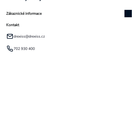
Zákaznické informace
Kontakt
drexiss
@
drexiss.cz
702 930 400