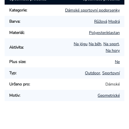
Kategorie
:
Dámské sportovní podprsenky
Barva
:
Růžová
Modrá
Materiál
:
Polyester/elastan
Na jógu
Na běh
,
Na sport
,
Aktivita
:
Na hory
Plus size
:
Ne
Typ
:
Outdoor
,
Sportovní
Určeno pro
:
Dámské
Motiv
:
Geometrické