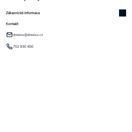
Zákaznické informace
Kontakt
drexiss
@
drexiss.cz
702 930 400