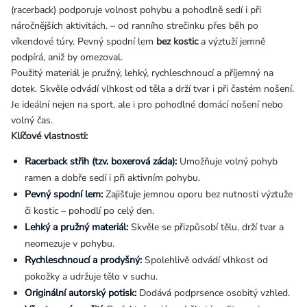
(racerback) podporuje volnost pohybu a pohodlně sedí i při
náročnějších aktivitách. – od ranního strečinku přes běh po
víkendové túry. Pevný spodní lem
bez kostic
a výztuží jemně
podpírá, aniž by omezoval.
Použitý materiál je pružný, lehký, rychleschnoucí a příjemný na
dotek. Skvěle odvádí vlhkost od těla a drží tvar i při častém nošení.
Je ideální nejen na sport, ale i pro pohodlné domácí nošení nebo
volný čas.
Klíčové vlastnosti:
Racerback střih (tzv. boxerová záda):
Umožňuje volný pohyb
ramen a dobře sedí i při aktivním pohybu.
Pevný spodní lem:
Zajišťuje jemnou oporu bez nutnosti výztuže
či kostic – pohodlí po celý den.
Lehký a pružný materiál:
Skvěle se přizpůsobí tělu, drží tvar a
neomezuje v pohybu.
Rychleschnoucí a prodyšný:
Spolehlivě odvádí vlhkost od
pokožky a udržuje tělo v suchu.
Originální autorský potisk:
Dodává podprsence osobitý vzhled.