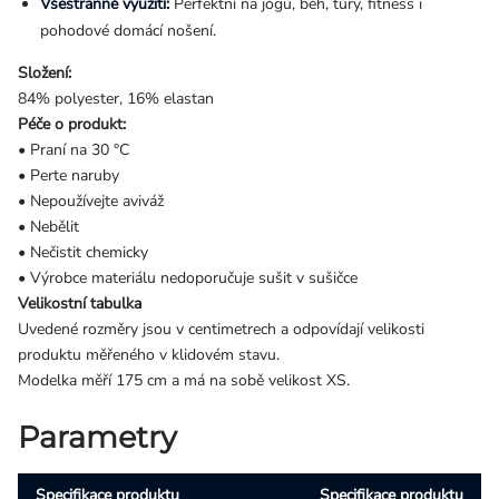
Všestranné využití:
Perfektní na jógu, běh, túry, fitness i
pohodové domácí nošení.
Složení:
84% polyester, 16% elastan
Péče o produkt:
• Praní na 30 °C
• Perte naruby
• Nepoužívejte aviváž
• Nebělit
• Nečistit chemicky
• Výrobce materiálu nedoporučuje sušit v sušičce
Velikostní tabulka
Uvedené rozměry jsou v centimetrech a odpovídají velikosti
produktu měřeného v klidovém stavu.
Modelka měří 175 cm a má na sobě velikost XS.
Parametry
Specifikace produktu
Specifikace produktu