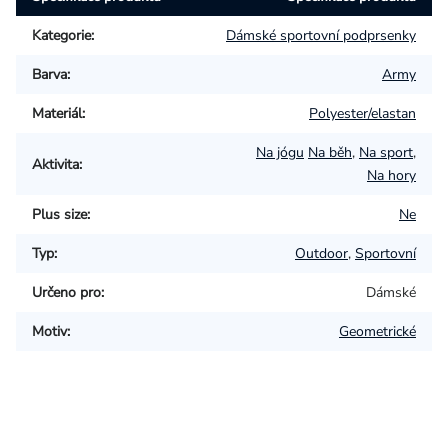
Kategorie
:
Dámské sportovní podprsenky
Barva
:
Army
Materiál
:
Polyester/elastan
Na jógu
Na běh
,
Na sport
,
Aktivita
:
Na hory
Plus size
:
Ne
Typ
:
Outdoor
,
Sportovní
Určeno pro
:
Dámské
Motiv
:
Geometrické