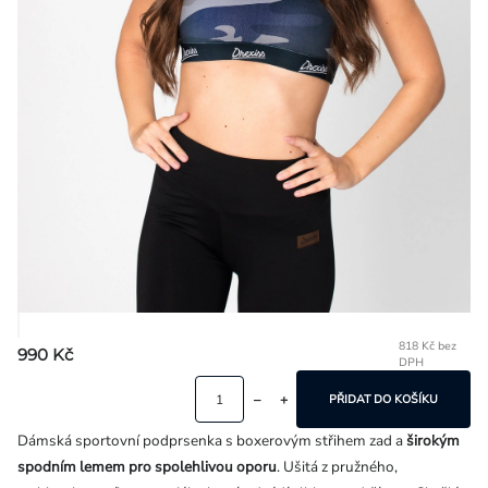
Přihlášení
818 Kč bez
990 Kč
DPH
Mě
ce
PŘIDAT DO KOŠÍKU
Dámská sportovní podprsenka s boxerovým střihem zad a
širokým
spodním lemem pro spolehlivou oporu
. Ušitá z pružného,