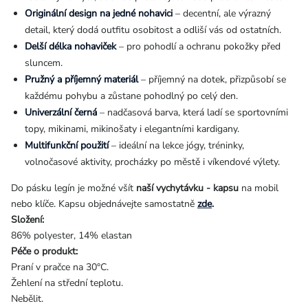
Originální design na jedné nohavici
– decentní, ale výrazný
detail, který dodá outfitu osobitost a odliší vás od ostatních.
Delší délka nohaviček
– pro pohodlí a ochranu pokožky před
sluncem.
Pružný a příjemný materiál
– příjemný na dotek, přizpůsobí se
každému pohybu a zůstane pohodlný po celý den.
Univerzální černá
– nadčasová barva, která ladí se sportovními
topy, mikinami, mikinošaty i elegantními kardigany.
Multifunkční použití
– ideální na lekce jógy, tréninky,
volnočasové aktivity, procházky po městě i víkendové výlety.
Do pásku legín je možné všít
naší vychytávku - kapsu
na mobil
nebo klíče. Kapsu objednávejte samostatně
zde
.
Složení:
86% polyester, 14% elastan
Péče o produkt:
Praní v pračce na 30°C.
Žehlení na střední teplotu.
Nebělit.