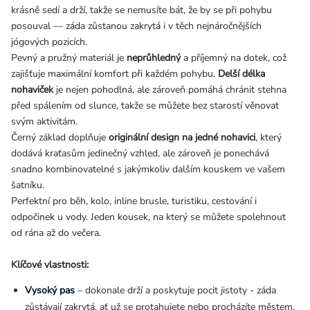
krásně sedí a drží, takže se nemusíte bát, že by se při pohybu
posouval — záda zůstanou zakrytá i v těch nejnáročnějších
jógových pozicích.
Pevný a pružný materiál je
neprůhledný
a příjemný na dotek, což
zajišťuje maximální komfort při každém pohybu.
Delší délka
nohaviček
je nejen pohodlná, ale zároveň pomáhá chránit stehna
před spálením od slunce, takže se můžete bez starostí věnovat
svým aktivitám.
Černý základ doplňuje
originální design na jedné nohavici
, který
dodává kraťasům jedinečný vzhled, ale zároveň je ponechává
snadno kombinovatelné s jakýmkoliv dalším kouskem ve vašem
šatníku.
Perfektní pro běh, kolo, inline brusle, turistiku, cestování i
odpočinek u vody. Jeden kousek, na který se můžete spolehnout
od rána až do večera.
Klíčové vlastnosti:
Vysoký pas
– dokonale drží a poskytuje pocit jistoty - záda
zůstávají zakrytá, ať už se protahujete nebo procházíte městem.