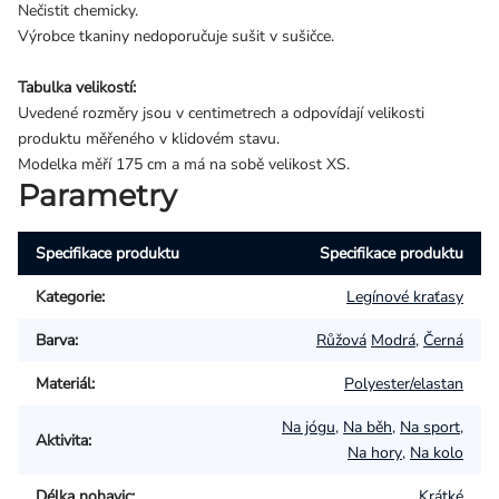
Nečistit chemicky.
Výrobce tkaniny nedoporučuje sušit v sušičce.
Tabulka velikostí:
Uvedené rozměry jsou v centimetrech a odpovídají velikosti
produktu měřeného v klidovém stavu.
Modelka měří 175 cm a má na sobě velikost XS.
Parametry
Specifikace produktu
Specifikace produktu
Kategorie
:
Legínové kraťasy
Barva
:
Růžová
Modrá
,
Černá
Materiál
:
Polyester/elastan
Na jógu
,
Na běh
,
Na sport
,
Aktivita
:
Na hory
,
Na kolo
Délka nohavic
:
Krátké