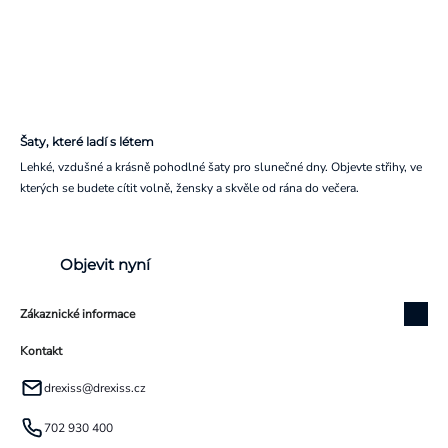
Šaty, které ladí s létem
Lehké, vzdušné a krásně pohodlné šaty pro slunečné dny. Objevte střihy, ve
kterých se budete cítit volně, žensky a skvěle od rána do večera.
Objevit nyní
Zákaznické informace
Kontakt
drexiss
@
drexiss.cz
702 930 400