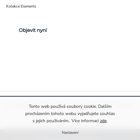
Kolekce Elements
Objevit nyní
Pravidla ochrany a zpracování osobních údajů
Informace o cookies
Tento web používá soubory cookie. Dalším
procházením tohoto webu vyjadřujete souhlas
s jejich používáním.. Více informací
zde
.
Nastavení
Copyright 2026
Drexiss s.r.o.
. Všechna práva vyhrazena.
Upravit nastavení cookies