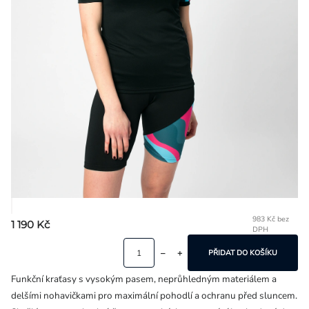
Přihlášení
983 Kč bez
1 190 Kč
DPH
Mě
ce
PŘIDAT DO KOŠÍKU
Funkční kraťasy s vysokým pasem, neprůhledným materiálem a
delšími nohavičkami pro maximální pohodlí a ochranu před sluncem.