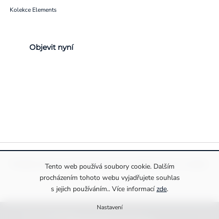
Kolekce Elements
Objevit nyní
Pravidla ochrany a zpracování osobních údajů
Informace o cookies
Tento web používá soubory cookie. Dalším
procházením tohoto webu vyjadřujete souhlas
s jejich používáním.. Více informací
zde
.
Nastavení
Copyright 2026
Drexiss s.r.o.
. Všechna práva vyhrazena.
Upravit nastavení cookies