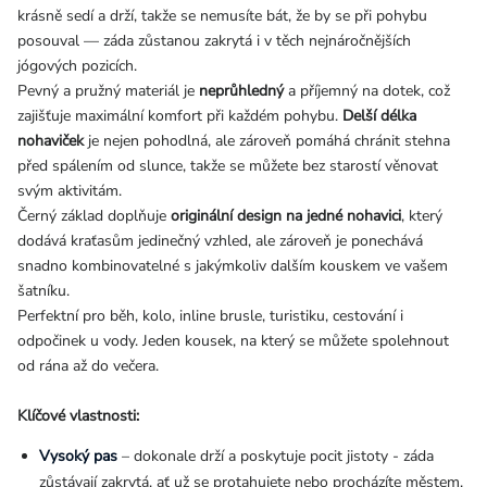
krásně sedí a drží, takže se nemusíte bát, že by se při pohybu
posouval — záda zůstanou zakrytá i v těch nejnáročnějších
jógových pozicích.
Pevný a pružný materiál je
neprůhledný
a příjemný na dotek, což
zajišťuje maximální komfort při každém pohybu.
Delší délka
nohaviček
je nejen pohodlná, ale zároveň pomáhá chránit stehna
před spálením od slunce, takže se můžete bez starostí věnovat
svým aktivitám.
Černý základ doplňuje
originální design na jedné nohavici
, který
dodává kraťasům jedinečný vzhled, ale zároveň je ponechává
snadno kombinovatelné s jakýmkoliv dalším kouskem ve vašem
šatníku.
Perfektní pro běh, kolo, inline brusle, turistiku, cestování i
odpočinek u vody. Jeden kousek, na který se můžete spolehnout
od rána až do večera.
Klíčové vlastnosti:
Vysoký pas
– dokonale drží a poskytuje pocit jistoty - záda
zůstávají zakrytá, ať už se protahujete nebo procházíte městem.