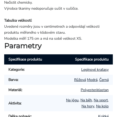
Nečistit chemicky.
Výrobce tkaniny nedoporučuje sušit v sušičce.
Tabulka velikostí:
Uvedené rozměry jsou v centimetrech a odpovídají velikosti
produktu měřeného v klidovém stavu.
Modelka měří 175 cm a má na sobě velikost XS.
Parametry
Specifikace produktu
Specifikace produktu
Kategorie
:
Legínové kraťasy
Barva
:
Růžová
Modrá
,
Černá
Materiál
:
Polyester/elastan
Na jógu
,
Na běh
,
Na sport
,
Aktivita
:
Na hory
,
Na kolo
Délka nohavic
:
Krátké