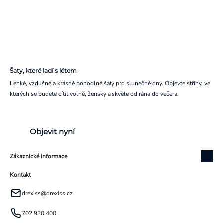
Šaty, které ladí s létem
Lehké, vzdušné a krásně pohodlné šaty pro slunečné dny. Objevte střihy, ve
kterých se budete cítit volně, žensky a skvěle od rána do večera.
Objevit nyní
Zákaznické informace
Kontakt
drexiss
@
drexiss.cz
702 930 400