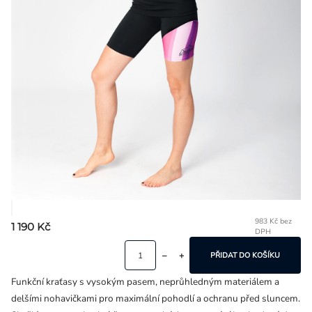
Přihlášení
983 Kč bez
1 190 Kč
DPH
Mě
ce
PŘIDAT DO KOŠÍKU
Funkční kraťasy s vysokým pasem, neprůhledným materiálem a
delšími nohavičkami pro maximální pohodlí a ochranu před sluncem.