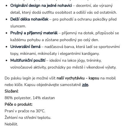
Originální design na jedné nohavici
– decentní, ale výrazný
detail, který dodá outfitu osobitost a odliší vás od ostatních.
Delší délka nohaviček
– pro pohodlí a ochranu pokožky před
sluncem.
Pružný a příjemný materiál
– příjemný na dotek, přizpůsobí se
každému pohybu a zůstane pohodlný po celý den.
Univerzální černá
– nadčasová barva, která ladí se sportovními
topy, mikinami, mikinošaty i elegantními kardigany.
Multifunkční použití
– ideální na lekce jógy, tréninky,
volnočasové aktivity, procházky po městě i víkendové výlety.
Do pásku legín je možné všít
naší vychytávku - kapsu
na mobil
nebo klíče. Kapsu objednávejte samostatně
zde
.
Složení:
86% polyester, 14% elastan
Péče o produkt:
Praní v pračce na 30°C.
Žehlení na střední teplotu.
Nebělit.