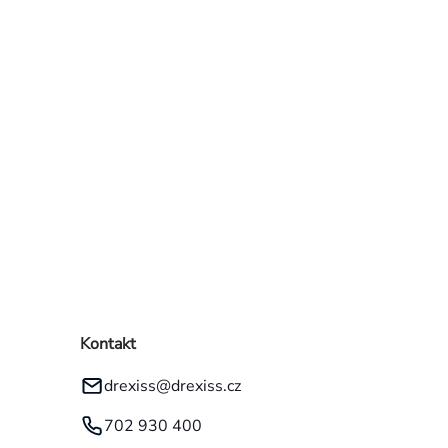
kategorie
Kontakt
drexiss
@
drexiss.cz
702 930 400