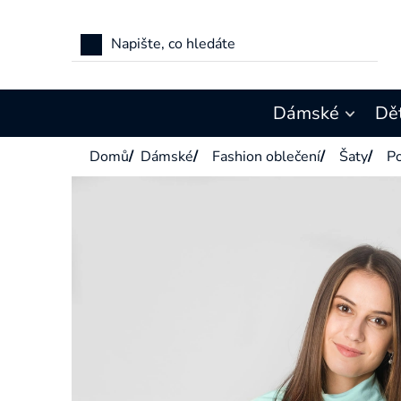
Přejít
na
obsah
Dámské
Dě
Domů
/
Dámské
/
Fashion oblečení
/
Šaty
/
Po