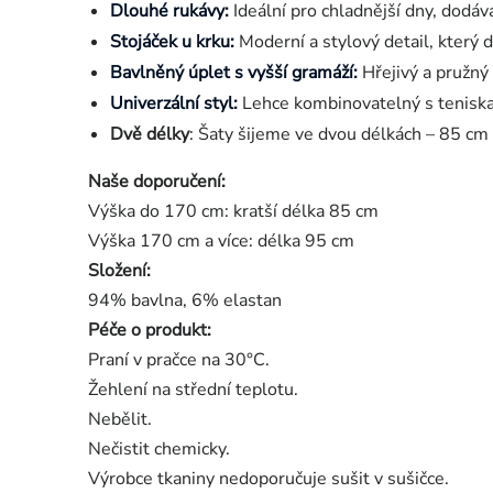
Dlouhé rukávy:
Ideální pro chladnější dny, dodáv
Stojáček u krku:
Moderní a stylový detail, který
Bavlněný úplet s vyšší gramáží:
Hřejivý a pružný
Univerzální styl:
Lehce kombinovatelný s teniskami
Dvě délky
: Šaty šijeme ve dvou délkách – 85 cm 
Naše doporučení:
Výška do 170 cm: kratší délka 85 cm
Výška 170 cm a více: délka 95 cm
Složení:
94% bavlna, 6% elastan
Péče o produkt:
Praní v pračce na 30°C.
Žehlení na střední teplotu.
Nebělit.
Nečistit chemicky.
Výrobce tkaniny nedoporučuje sušit v sušičce.