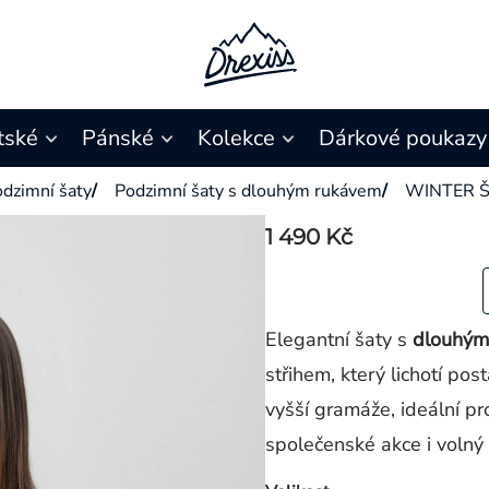
tské
Pánské
Kolekce
Dárkové poukazy
dzimní šaty
/
Podzimní šaty s dlouhým rukávem
/
WINTER 
1 490 Kč
Elegantní šaty s
dlouhými
střihem, který lichotí pos
vyšší gramáže, ideální pr
společenské akce i volný 