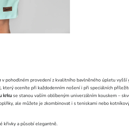
e
v pohodlném provedení z kvalitního bavlněného úpletu vyšší g
t
, který oceníte při každodenním nošení i při speciálních příleži
u krku
se stanou vaším oblíbeným univerzálním kouskem – skvěl
plňky, ale můžete je zkombinovat i s teniskami nebo kotníkovým
é křivky a působí elegantně.