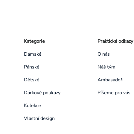
Zápatí
Přeskočit
Kategorie
Praktické odkazy
kategorie
Dámské
O nás
Pánské
Náš tým
Dětské
Ambasadoři
Dárkové poukazy
Píšeme pro vás
Kolekce
Vlastní design
Přeskočit