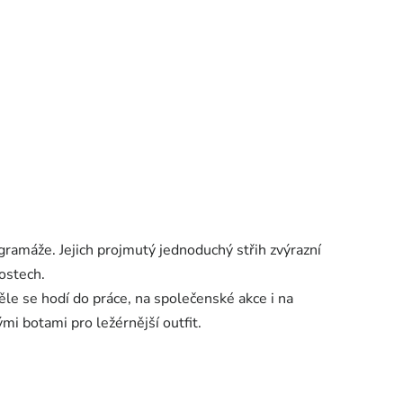
ramáže. Jejich projmutý jednoduchý střih zvýrazní
tostech.
e se hodí do práce, na společenské akce i na
i botami pro ležérnější outfit.