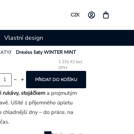
CZK
Vlastní design
ŠATY
/
Drexiss šaty WINTER MINT
1 231 Kč bez
DPH
Měrná
cena:
PŘIDAT DO KOŠÍKU
 rukávy, stojáčkem
a projmutým
tavě. Ušité z příjemného úpletu
o chladnější dny – do práce, na
čas.