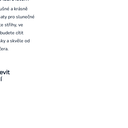
ušné a krásně
aty pro slunečné
e střihy, ve
budete cítit
sky a skvěle od
čera.
evit
í