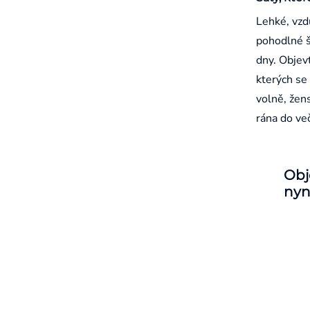
Lehké, vzd
pohodlné š
dny. Objevt
kterých se 
volně, žen
rána do ve
Obj
nyn