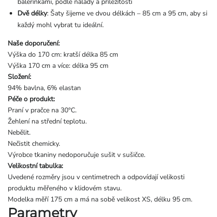
balerínkami, podle nálady a příležitosti
Dvě délky
: Šaty šijeme ve dvou délkách – 85 cm a 95 cm, aby si
každý mohl vybrat tu ideální.
Naše doporučení:
Výška do 170 cm: kratší délka 85 cm
Výška 170 cm a více: délka 95 cm
Složení:
94% bavlna, 6% elastan
Péče o produkt:
Praní v pračce na 30°C.
Žehlení na střední teplotu.
Nebělit.
Nečistit chemicky.
Výrobce tkaniny nedoporučuje sušit v sušičce.
Velikostní tabulka:
Uvedené rozměry jsou v centimetrech a odpovídají velikosti
produktu měřeného v klidovém stavu.
Modelka měří 175 cm a má na sobě velikost XS, délku 95 cm.
Parametry