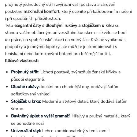
projmutý jednoduchý střih zvýrazní vaši postavu a zároveň
poskytne
maximální komfort
, který oceníte při každodenním nošení
i při speciálních příležitostech.
Tyto
elegantní šaty s dlouhými rukávy a stojáčkem u krku
se
stanou vaším oblíbeným univerzálním kouskem – skvěle se hodí
do práce, na společenské akce i na volný čas. Krásně vyniknou s
podpatky a jemnými doplňky, ale můžete je zkombinovat i s
teniskami nebo kotníkovými botami pro ležérnější outfit.
Klíčové vlastnosti:
Projmutý střih:
Lichotí postavě, zvýrazňuje ženské křivky a
působí elegantně.
Dlouhé rukávy:
Ideální pro chladnější dny, dodávají šatům
sofistikovaný vzhled.
Stojáček u krku:
Moderní a stylový detail, který dodává šatům
šmrnc.
Bavlněný úplet s vyšší gramáží:
Hřejivý a pružný materiál, který
se pohodlně nosí
Univerzální styl:
Lehce kombinovatelný s teniskami i