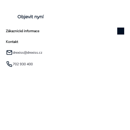
Objevit nyní
Zákaznické informace
Kontakt
drexiss
@
drexiss.cz
702 930 400