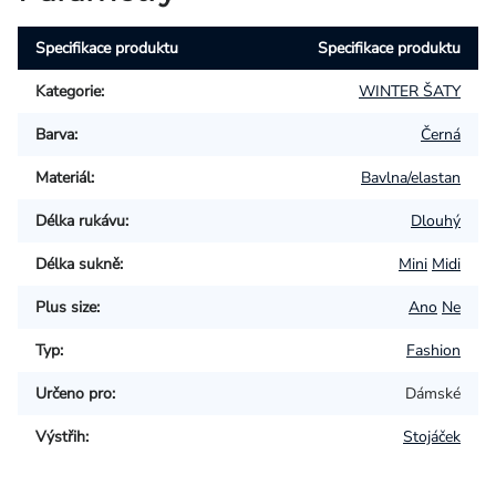
Specifikace produktu
Specifikace produktu
Kategorie
:
WINTER ŠATY
Barva
:
Černá
Materiál
:
Bavlna/elastan
Délka rukávu
:
Dlouhý
Délka sukně
:
Mini
Midi
Plus size
:
Ano
Ne
Typ
:
Fashion
Určeno pro
:
Dámské
Výstřih
:
Stojáček