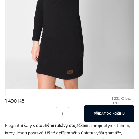
Přihlášení
1 231 Kč bez
1 490 Kč
DPH
Mě
ce
PŘIDAT DO KOŠÍKU
Elegantní šaty s
dlouhými rukávy, stojáčkem
a projmutým střihem,
který lichotí postavě. Ušité z příjemného úpletu vyšší gramáže,