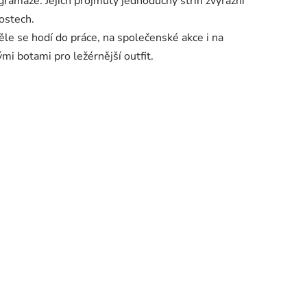
ramáže. Jejich projmutý jednoduchý střih zvýrazní
tostech.
e se hodí do práce, na společenské akce i na
i botami pro ležérnější outfit.