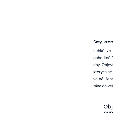
Šaty, kter
Lehké, vzd
pohodlné š
dny. Objevt
kterých se 
volně, žen
rána do ve
Obj
nyn