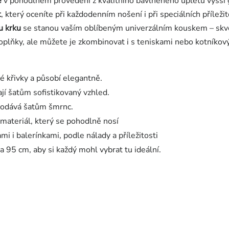
e
v pohodlném provedení z kvalitního bavlněného úpletu vyšší g
t
, který oceníte při každodenním nošení i při speciálních příleži
u krku
se stanou vaším oblíbeným univerzálním kouskem – skvěl
plňky, ale můžete je zkombinovat i s teniskami nebo kotníkovým
é křivky a působí elegantně.
ají šatům sofistikovaný vzhled.
 dodává šatům šmrnc.
 materiál, který se pohodlně nosí
 i balerínkami, podle nálady a příležitosti
a 95 cm, aby si každý mohl vybrat tu ideální.