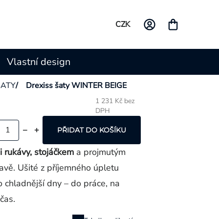
CZK
Vlastní design
ŠATY
/
Drexiss šaty WINTER BEIGE
1 231 Kč bez
DPH
Měrná
cena:
PŘIDAT DO KOŠÍKU
 rukávy, stojáčkem
a projmutým
tavě. Ušité z příjemného úpletu
o chladnější dny – do práce, na
čas.