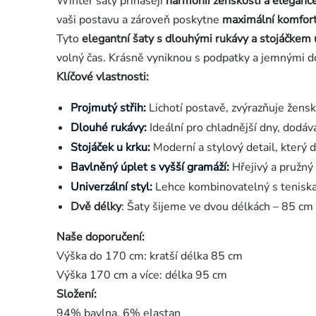
Winter šaty přinášejí
harmonii ženskosti a eleganc
vaši postavu a zároveň poskytne
maximální komfor
Tyto
elegantní šaty s dlouhými rukávy a stojáčkem 
volný čas. Krásně vyniknou s podpatky a jemnými do
Klíčové vlastnosti:
Projmutý střih:
Lichotí postavě, zvýrazňuje žensk
Dlouhé rukávy:
Ideální pro chladnější dny, dodáv
Stojáček u krku:
Moderní a stylový detail, který
Bavlněný úplet s vyšší gramáží:
Hřejivý a pružný
Univerzální styl:
Lehce kombinovatelný s teniskami
Dvě délky
: Šaty šijeme ve dvou délkách – 85 cm 
Naše doporučení:
Výška do 170 cm: kratší délka 85 cm
Výška 170 cm a více: délka 95 cm
Složení:
94% bavlna, 6% elastan