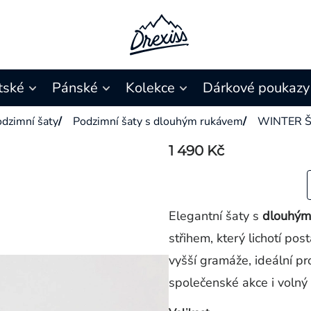
tské
Pánské
Kolekce
Dárkové poukazy
dzimní šaty
/
Podzimní šaty s dlouhým rukávem
/
WINTER 
1 490 Kč
Elegantní šaty s
dlouhými
střihem, který lichotí pos
vyšší gramáže, ideální pr
společenské akce i volný 