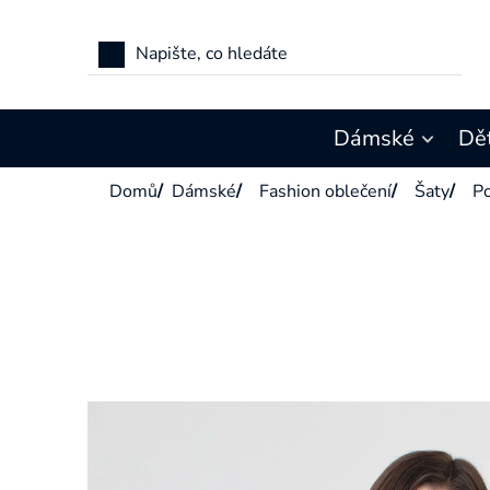
Přejít
na
obsah
Dámské
Dě
Domů
/
Dámské
/
Fashion oblečení
/
Šaty
/
Po