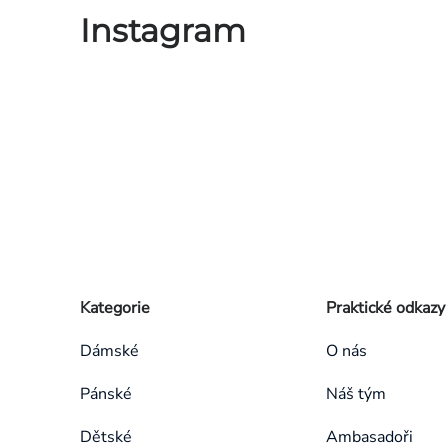
Instagram
Zápatí
Přeskočit
Kategorie
Praktické odkazy
kategorie
Dámské
O nás
Pánské
Náš tým
Dětské
Ambasadoři