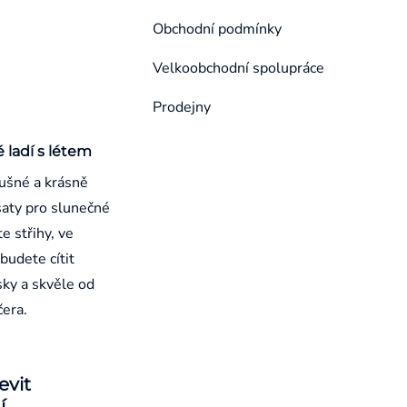
Obchodní podmínky
Velkoobchodní spolupráce
Prodejny
é ladí s létem
ušné a krásně
aty pro slunečné
e střihy, ve
budete cítit
sky a skvěle od
čera.
evit
í