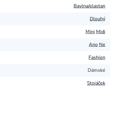
Bavlna/elastan
Dlouhý
Mini
Midi
Ano
Ne
Fashion
Dámské
Stojáček