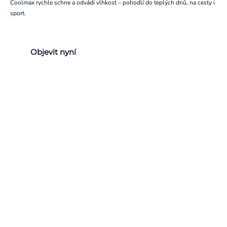
Coolmax rychle schne a odvádí vlhkost – pohodlí do teplých dnů, na cesty i
sport.
Objevit nyní