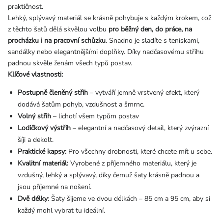
praktičnost.
Lehký, splývavý materiál se krásně pohybuje s každým krokem, což
z těchto šatů dělá skvělou volbu
pro běžný den, do práce, na
procházku i na pracovní schůzku
. Snadno je sladíte s teniskami,
sandálky nebo elegantnějšími doplňky. Díky nadčasovému střihu
padnou skvěle ženám všech typů postav.
Klíčové vlastnosti:
Postupně členěný střih
– vytváří jemně vrstvený efekt, který
dodává šatům pohyb, vzdušnost a šmrnc.
Volný střih
– lichotí všem typům postav
Lodičkový výstřih
– elegantní a nadčasový detail, který zvýrazní
šíji a dekolt.
Praktické kapsy:
Pro všechny drobnosti, které chcete mít u sebe.
Kvalitní materiál:
Vyrobené z příjemného materiálu, který je
vzdušný, lehký a splývavý, díky čemuž šaty krásně padnou a
jsou příjemné na nošení.
Dvě délky
: Šaty šijeme ve dvou délkách – 85 cm a 95 cm, aby si
každý mohl vybrat tu ideální.