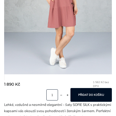
Přihlášení
1 562 Kč bez
1 890 Kč
DPH
Mě
ce
PŘIDAT DO KOŠÍKU
Lehké, vzdušné a nesmírně elegantní – šaty SOFIE SILK s praktickými
kapsami vás okouzlí svou pohodlností i ženským šarmem. Perfektní