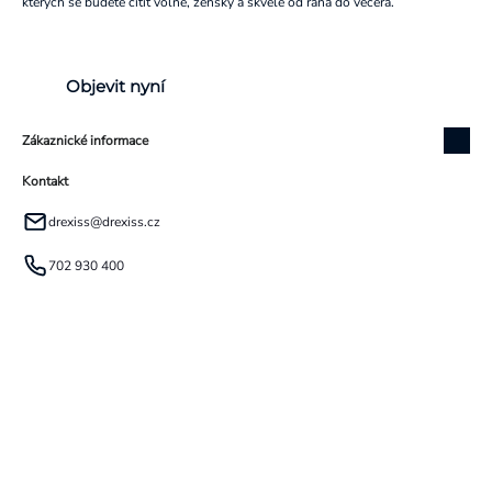
kterých se budete cítit volně, žensky a skvěle od rána do večera.
Objevit nyní
Zákaznické informace
Kontakt
drexiss
@
drexiss.cz
702 930 400