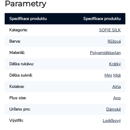
Parametry
Specifikace produktu
Specifikace produktu
Kategorie
:
SOFIE SILK
Barva
:
Růžová
Materiál
:
Polyamid/elastan
Délka rukávu
:
Krátký
Délka sukně
:
Mini
Midi
Kolekce
:
Airla
Plus size
:
Ano
Určeno pro
:
Dámské
Výstřih
:
Lodičkový