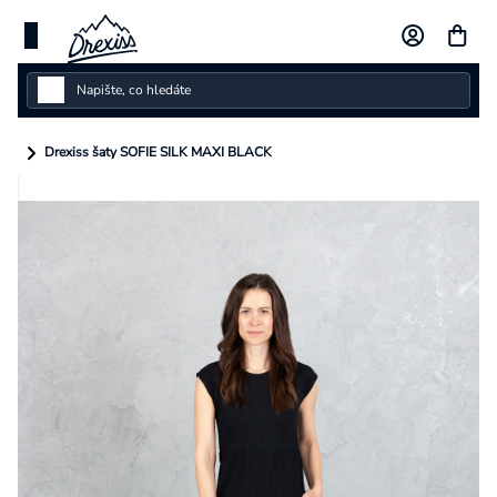
Přejít
na
obsah
Dámské
Drexiss šaty SOFIE SILK MAXI BLACK
Dětské
Pánské
Kolekce
Dárkové poukazy
Vlastní design
Měna
(CZK)