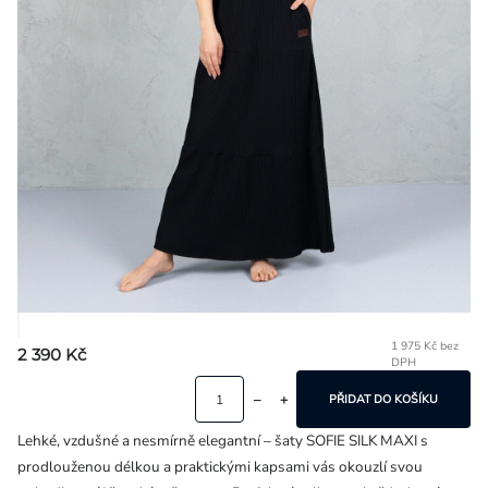
Přihlášení
1 975 Kč bez
2 390 Kč
DPH
Mě
ce
PŘIDAT DO KOŠÍKU
Lehké, vzdušné a nesmírně elegantní – šaty SOFIE SILK MAXI s
prodlouženou délkou a praktickými kapsami vás okouzlí svou