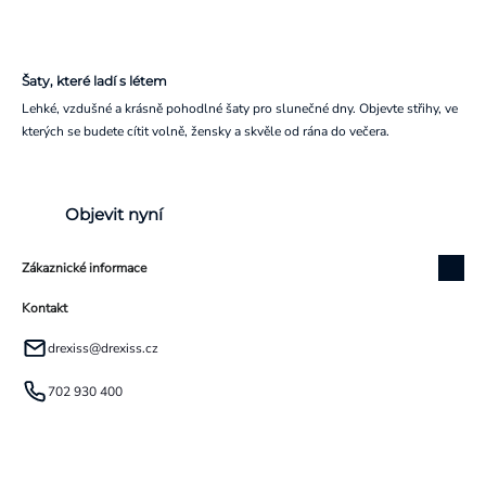
Šaty, které ladí s létem
Lehké, vzdušné a krásně pohodlné šaty pro slunečné dny. Objevte střihy, ve
kterých se budete cítit volně, žensky a skvěle od rána do večera.
Objevit nyní
Zákaznické informace
Kontakt
drexiss
@
drexiss.cz
702 930 400