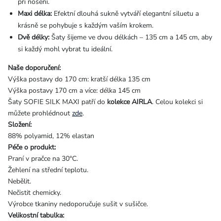
při nošení.
Maxi délka:
Efektní dlouhá sukně vytváří elegantní siluetu a
krásně se pohybuje s každým vaším krokem.
Dvě délky:
Šaty šijeme ve dvou délkách – 135 cm a 145 cm, aby
si každý mohl vybrat tu ideální.
Naše doporučení:
Výška postavy do 170 cm: kratší délka 135 cm
Výška postavy 170 cm a více: délka 145 cm
Šaty SOFIE SILK MAXI patří do
kolekce AIRLA
. Celou kolekci si
můžete prohlédnout
zde
.
Složení:
88% polyamid, 12% elastan
Péče o produkt:
Praní v pračce na 30°C.
Žehlení na střední teplotu.
Nebělit.
Nečistit chemicky.
Výrobce tkaniny nedoporučuje sušit v sušičce.
Velikostní tabulka: