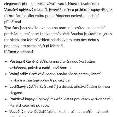
elegantně, přitom si zachovávají svou lehkost a uvolněnost.
Vzdušný splývavý materiál
, jemné členění a
praktické kapsy
dělají z
těchto šatů ideální volbu pro každodenní nošení i speciální
příležitosti.
Tyto šaty jsou skvělou volbou na pracovní schůzku, odpolední
procházku, letní party i slavnostní večeři. Snadno je zkombinujete s
teniskami pro ležérní vzhled, sandálky pro letní dny nebo s
podpatky pro formálnější příležitosti.
Klíčové vlastnosti:
Postupně členěný střih:
Jemné členění dodává šatům
vzdušnost, pohyb a nadčasový šmrnc.
Volný střih:
Perfektně padne ženám všech postav, lichotí
křivkám a zajišťuje pohodlí po celý den.
Lodičkový výstřih:
Zvýrazní šíji a dekolt, přidává šatům jemnou
eleganci.
Praktické kapsy:
Stylový i funkční detail pro všechny drobnosti,
které chcete mít po ruce.
Vzdušný materiál:
Zajišťuje lehkost, pružnost a příjemný pocit