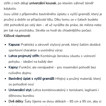
střih z nich dělají
univerzální kousek
, po kterém sáhneš téměř
kdykoliv.
Jsou ušité z příjemného bavlněného úpletu s vyšší gramáží, který je
pružný a dobře se přizpůsobí tělu. Díky tomu se v šatech budete
cítit pohodlně po celý den – ať už vyrážíte do práce, do města nebo
jen tak na procházku. Skvěle se hodí do chladnějšího počasí.
Klíčové vlastnosti:
Kapuce:
Praktický a zároveň stylový prvek, který šatům dodává
sportovní charakter a uvolněný výraz
Lehce projmutý střih:
Kombinuje ženskou siluetu s volností
pohybu – ideální na každý den
Kapsy:
Funkční, ale nenápadné – pro maximální pohodlí bez
rušivého dojmu
Bavlněný úplet s vyšší gramáží:
Hřejivý a pružný materiál, který
se pohodlně nosí
Univerzální styl:
Lehce kombinovatelný s teniskami, legínami i
džínovou bundou
Dvě délky
: Šaty šijeme ve dvou délkách – 85 cm a 95 cm, aby si