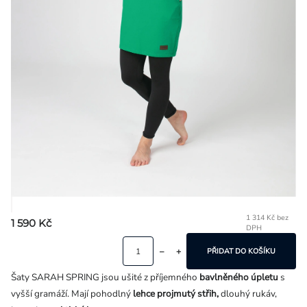
Přihlášení
1 314 Kč bez
1 590 Kč
DPH
Mě
ce
PŘIDAT DO KOŠÍKU
Šaty SARAH SPRING jsou ušité z příjemného
bavlněného úpletu
s
vyšší gramáží. Mají pohodlný
lehce projmutý střih,
dlouhý rukáv,