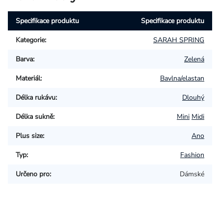
Specifikace produktu
Specifikace produktu
Kategorie
:
SARAH SPRING
Barva
:
Zelená
Materiál
:
Bavlna/elastan
Délka rukávu
:
Dlouhý
Délka sukně
:
Mini
Midi
Plus size
:
Ano
Typ
:
Fashion
Určeno pro
:
Dámské