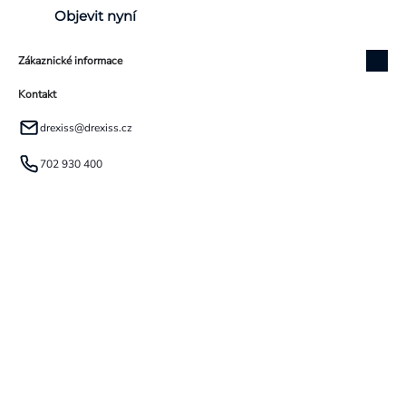
Objevit nyní
Zákaznické informace
Kontakt
drexiss
@
drexiss.cz
702 930 400