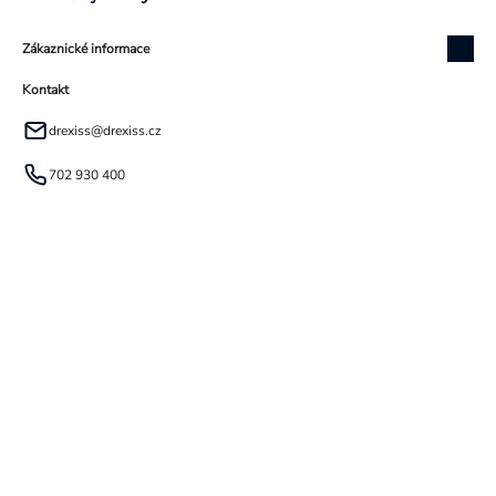
Zákaznické informace
Kontakt
drexiss
@
drexiss.cz
702 930 400