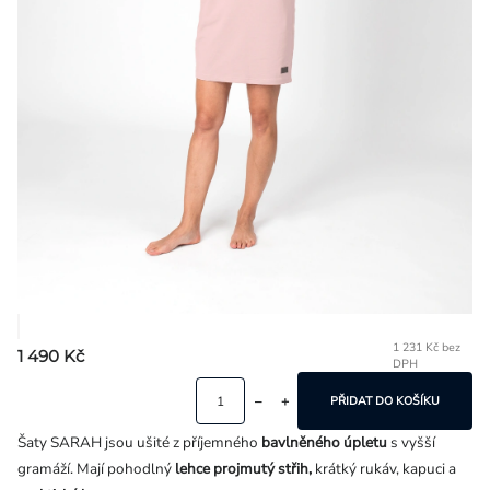
Přihlášení
1 231 Kč bez
1 490 Kč
DPH
Mě
ce
PŘIDAT DO KOŠÍKU
Šaty SARAH jsou ušité z příjemného
bavlněného úpletu
s vyšší
gramáží. Mají pohodlný
lehce projmutý střih,
krátký rukáv, kapuci a