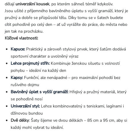
dělají
univerzální kousek
, po kterém sáhneš téměř kdykoliv.
Jsou ušité z příjemného bavlněného úpletu s vyšší gramáží, který je
pružný a dobře se přizpůsobí tělu. Díky tomu se v šatech budete
cítit pohodlně po celý den – ať už vyrážíte do práce, do města nebo
jen tak na procházku.
Klíčové vlastnosti:
Kapuce:
Praktický a zároveň stylový prvek, který šatům dodává
sportovní charakter a uvolněný výraz
Lehce projmutý střih:
Kombinuje ženskou siluetu s volností
pohybu – ideální na každý den
Kapsy:
Funkční, ale nenápadné – pro maximální pohodlí bez
rušivého dojmu
Bavlněný úplet s vyšší gramáží:
Hřejivý a pružný materiál, který
se pohodlně nosí
Univerzální styl:
Lehce kombinovatelný s teniskami, legínami i
džínovou bundou
Dvě délky
: Šaty šijeme ve dvou délkách – 85 cm a 95 cm, aby si
každý mohl vybrat tu ideální.