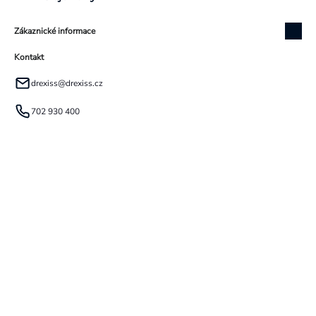
Zákaznické informace
Kontakt
drexiss
@
drexiss.cz
702 930 400