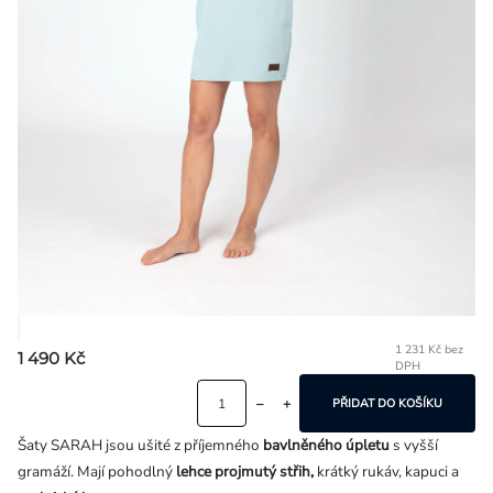
Přihlášení
1 231 Kč bez
1 490 Kč
DPH
Mě
ce
PŘIDAT DO KOŠÍKU
Šaty SARAH jsou ušité z příjemného
bavlněného úpletu
s vyšší
gramáží. Mají pohodlný
lehce projmutý střih,
krátký rukáv, kapuci a