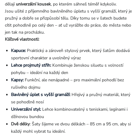
dělají
univerzální kousek
, po kterém sáhneš téměř kdykoliv.
Jsou ušité z příjemného bavlněného úpletu s vyšší gramáží, který je
pružný a dobře se přizpůsobí tělu. Díky tomu se v šatech budete
cítit pohodlně po celý den – ať už vyrážíte do práce, do města nebo
jen tak na procházku.
Klíčové vlastnosti:
Kapuce:
Praktický a zároveň stylový prvek, který šatům dodává
sportovní charakter a uvolněný výraz
Lehce projmutý střih:
Kombinuje ženskou siluetu s volností
pohybu – ideální na každý den
Kapsy:
Funkční, ale nenápadné – pro maximální pohodlí bez
rušivého dojmu
Bavlněný úplet s vyšší gramáží:
Hřejivý a pružný materiál, který
se pohodlně nosí
Univerzální styl:
Lehce kombinovatelný s teniskami, legínami i
džínovou bundou
Dvě délky
: Šaty šijeme ve dvou délkách – 85 cm a 95 cm, aby si
každý mohl vybrat tu ideální.