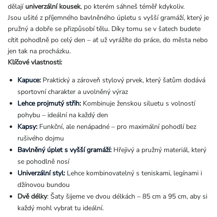
dělají
univerzální kousek
, po kterém sáhneš téměř kdykoliv.
Jsou ušité z příjemného bavlněného úpletu s vyšší gramáží, který je
pružný a dobře se přizpůsobí tělu. Díky tomu se v šatech budete
cítit pohodlně po celý den – ať už vyrážíte do práce, do města nebo
jen tak na procházku.
Klíčové vlastnosti:
Kapuce:
Praktický a zároveň stylový prvek, který šatům dodává
sportovní charakter a uvolněný výraz
Lehce projmutý střih:
Kombinuje ženskou siluetu s volností
pohybu – ideální na každý den
Kapsy:
Funkční, ale nenápadné – pro maximální pohodlí bez
rušivého dojmu
Bavlněný úplet s vyšší gramáží:
Hřejivý a pružný materiál, který
se pohodlně nosí
Univerzální styl:
Lehce kombinovatelný s teniskami, legínami i
džínovou bundou
Dvě délky
: Šaty šijeme ve dvou délkách – 85 cm a 95 cm, aby si
každý mohl vybrat tu ideální.