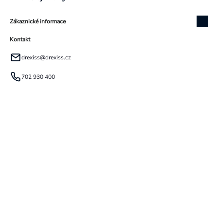
Zákaznické informace
Kontakt
drexiss
@
drexiss.cz
702 930 400