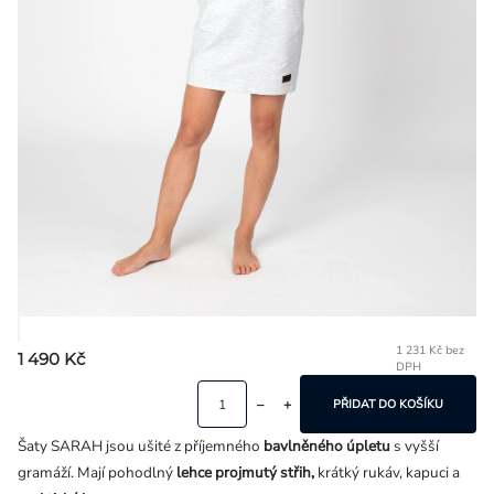
Přihlášení
1 231 Kč bez
1 490 Kč
DPH
Mě
ce
PŘIDAT DO KOŠÍKU
Šaty SARAH jsou ušité z příjemného
bavlněného úpletu
s vyšší
gramáží. Mají pohodlný
lehce projmutý střih,
krátký rukáv, kapuci a