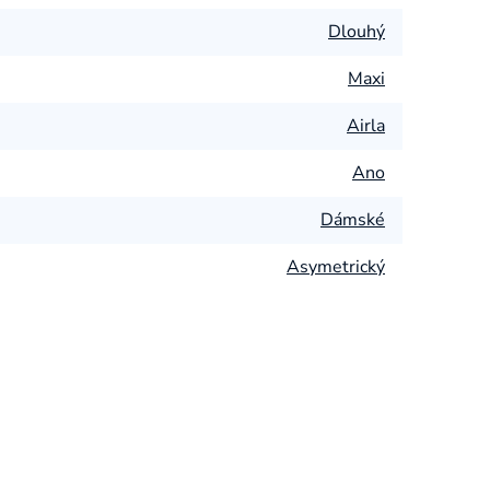
Dlouhý
Maxi
Airla
Ano
Dámské
Asymetrický