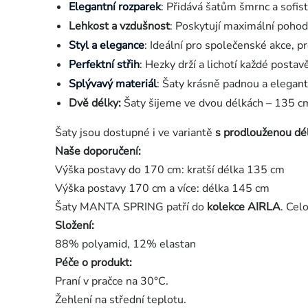
Elegantní rozparek
: Přidává šatům šmrnc a sofis
Lehkost a vzdušnost
: Poskytují maximální pohod
Styl a elegance
: Ideální pro společenské akce, p
Perfektní střih
: Hezky drží a lichotí každé postav
Splývavý materiál
: Šaty krásně padnou a elegant
Dvě délky:
Šaty šijeme ve dvou délkách – 135 cm
Šaty jsou dostupné i ve variantě
s prodlouženou dé
Naše doporučení:
Výška postavy do 170 cm: kratší délka 135 cm
Výška postavy 170 cm a více: délka 145 cm
Šaty MANTA SPRING patří do
kolekce AIRLA
. Cel
Složení:
88% polyamid, 12% elastan
Péče o produkt:
Praní v pračce na 30°C.
Žehlení na střední teplotu.