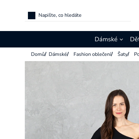
Přejít
na
obsah
Dámské
Dě
Domů
/
Dámské
/
Fashion oblečení
/
Šaty
/
Po