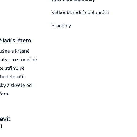
Velkoobchodní spolupráce
Prodejny
é ladí s létem
ušné a krásně
aty pro slunečné
e střihy, ve
budete cítit
sky a skvěle od
čera.
evit
í