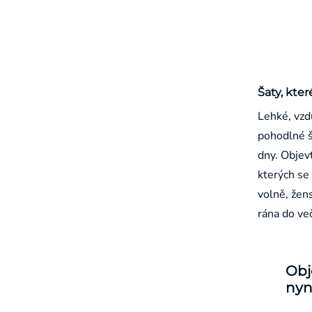
Šaty, kter
Lehké, vzd
pohodlné š
dny. Objevt
kterých se 
volně, žen
rána do ve
Obj
nyn