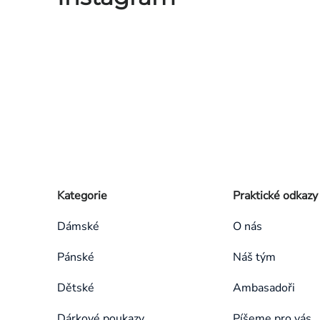
Zápatí
Přeskočit
Kategorie
Praktické odkazy
kategorie
Dámské
O nás
Pánské
Náš tým
Dětské
Ambasadoři
Dárkové poukazy
Píšeme pro vás