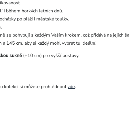
tikovanost.
lí i během horkých letních dnů.
rocházky po pláži i městské toulky.
ě.
ně se pohybují s každým Vaším krokem, což přidává na jejich š
 a 145 cm, aby si každý mohl vybrat tu ideální.
lkou sukně
(+10 cm) pro vyšší postavy.
ou kolekci si můžete prohlédnout
zde
.