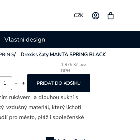
CZK
Vlastní design
PRING
/
Drexiss šaty MANTA SPRING BLACK
1 975 Kč bez
DPH
Měrná
cena:
PŘIDAT DO KOŠÍKU
edním rukávem a dlouhou sukní s
 vzdušný materiál, který lichotí
dlí pro město, pláž i společenské