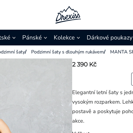
tské
Pánské
Kolekce
Dárkové poukazy
dzimní šaty
/
Podzimní šaty s dlouhým rukávem
/
MANTA S
2 390 Kč
Elegantní letní šaty s j
vysokým rozparkem. Lehký,
postavě a poskytuje poho
akce.