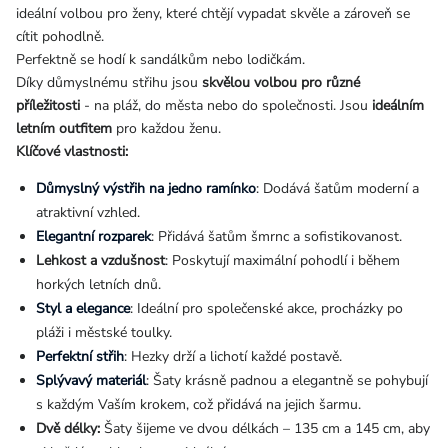
ideální volbou pro ženy, které chtějí vypadat skvěle a zároveň se
cítit pohodlně.
Perfektně se hodí k sandálkům nebo lodičkám.
Díky důmyslnému střihu jsou
skvělou volbou pro různé
příležitosti
- na pláž, do města nebo do společnosti. Jsou
ideálním
letním outfitem
pro každou ženu.
Klíčové vlastnosti:
Důmyslný výstřih na jedno ramínko
: Dodává šatům moderní a
atraktivní vzhled.
Elegantní rozparek
: Přidává šatům šmrnc a sofistikovanost.
Lehkost a vzdušnost
: Poskytují maximální pohodlí i během
horkých letních dnů.
Styl a elegance
: Ideální pro společenské akce, procházky po
pláži i městské toulky.
Perfektní střih
: Hezky drží a lichotí každé postavě.
Splývavý materiál
: Šaty krásně padnou a elegantně se pohybují
s každým Vaším krokem, což přidává na jejich šarmu.
Dvě délky:
Šaty šijeme ve dvou délkách – 135 cm a 145 cm, aby