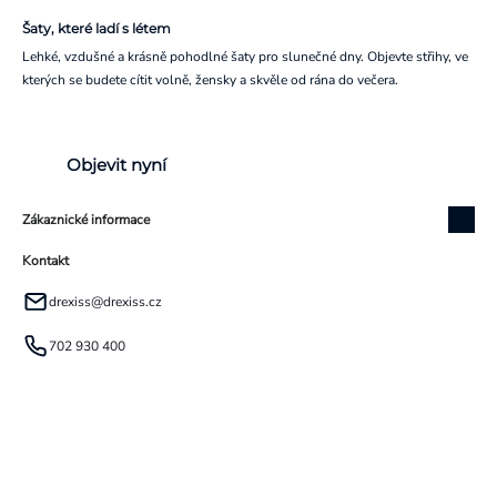
Šaty, které ladí s létem
Lehké, vzdušné a krásně pohodlné šaty pro slunečné dny. Objevte střihy, ve
kterých se budete cítit volně, žensky a skvěle od rána do večera.
Objevit nyní
Zákaznické informace
Kontakt
drexiss
@
drexiss.cz
702 930 400