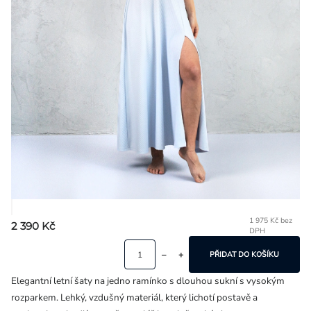
Přihlášení
1 975 Kč bez
2 390 Kč
DPH
Mě
ce
PŘIDAT DO KOŠÍKU
Elegantní letní šaty na jedno ramínko s dlouhou sukní s vysokým
rozparkem. Lehký, vzdušný materiál, který lichotí postavě a