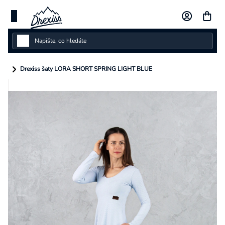
Přejít
na
obsah
Dámské
Drexiss šaty LORA SHORT SPRING LIGHT BLUE
Dětské
Pánské
Kolekce
Dárkové poukazy
Vlastní design
Měna
(CZK)