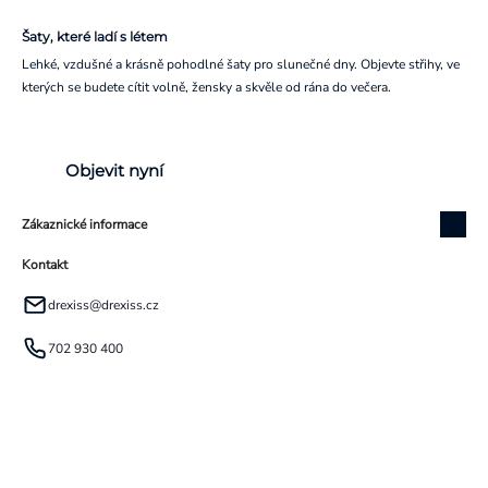
Šaty, které ladí s létem
Lehké, vzdušné a krásně pohodlné šaty pro slunečné dny. Objevte střihy, ve
kterých se budete cítit volně, žensky a skvěle od rána do večera.
Objevit nyní
Zákaznické informace
Kontakt
drexiss
@
drexiss.cz
702 930 400