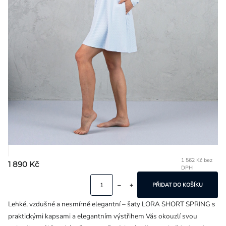
Přihlášení
1 562 Kč bez
1 890 Kč
DPH
Mě
ce
PŘIDAT DO KOŠÍKU
Lehké, vzdušné a nesmírně elegantní – šaty LORA SHORT SPRING s
praktickými kapsami a elegantním výstřihem Vás okouzlí svou