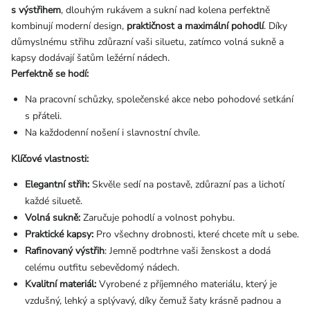
s výstřihem
, dlouhým rukávem a sukní nad kolena perfektně
kombinují moderní design,
praktičnost a maximální pohodlí
. Díky
důmyslnému střihu zdůrazní vaši siluetu, zatímco volná sukně a
kapsy dodávají šatům ležérní nádech.
Perfektně se hodí:
Na pracovní schůzky, společenské akce nebo pohodové setkání
s přáteli.
Na každodenní nošení i slavnostní chvíle.
Klíčové vlastnosti:
Elegantní střih:
Skvěle sedí na postavě, zdůrazní pas a lichotí
každé siluetě.
Volná sukně:
Zaručuje pohodlí a volnost pohybu.
Praktické kapsy:
Pro všechny drobnosti, které chcete mít u sebe.
Rafinovaný výstřih
: Jemně podtrhne vaši ženskost a dodá
celému outfitu sebevědomý nádech.
Kvalitní materiál:
Vyrobené z příjemného materiálu, který je
vzdušný, lehký a splývavý, díky čemuž šaty krásně padnou a