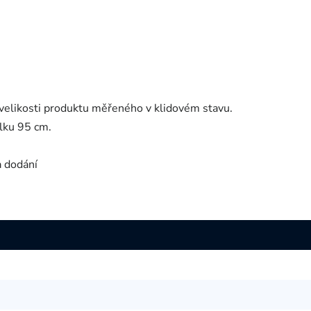
velikosti produktu měřeného v klidovém stavu.
lku 95 cm.
a dodání