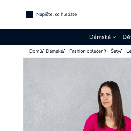
Přejít
na
obsah
Dámské
Dě
Domů
/
Dámské
/
Fashion oblečení
/
Šaty
/
Le