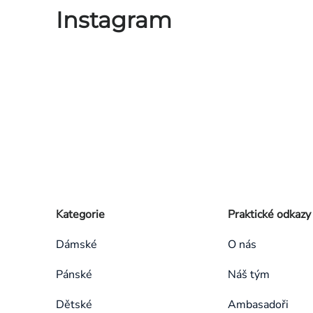
Instagram
Zápatí
Přeskočit
Kategorie
Praktické odkazy
kategorie
Dámské
O nás
Pánské
Náš tým
Dětské
Ambasadoři