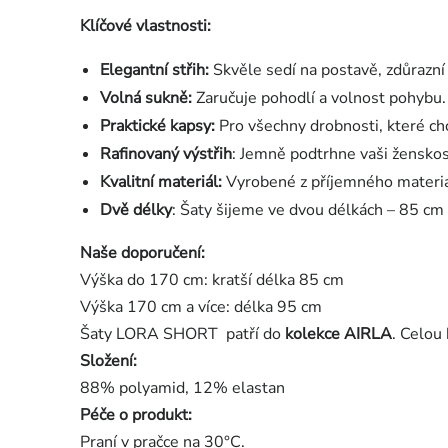
Klíčové vlastnosti:
Elegantní střih:
Skvěle sedí na postavě, zdůrazní p
Volná sukně:
Zaručuje pohodlí a volnost pohybu.
Praktické kapsy:
Pro všechny drobnosti, které ch
Rafinovaný výstřih
: Jemně podtrhne vaši žensko
Kvalitní materiál:
Vyrobené z příjemného materiál
Dvě délky
: Šaty šijeme ve dvou délkách – 85 cm 
Naše doporučení:
Výška do 170 cm: kratší délka 85 cm
Výška 170 cm a více: délka 95 cm
Šaty LORA SHORT patří do
kolekce AIRLA
. Celou
Složení:
88% polyamid, 12% elastan
Péče o produkt:
Praní v pračce na 30°C.