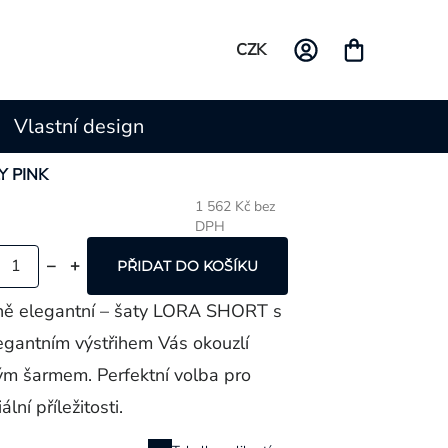
CZK
Vlastní design
Y PINK
1 562 Kč bez
DPH
Měrná
cena:
PŘIDAT DO KOŠÍKU
ně elegantní – šaty LORA SHORT s
egantním výstřihem Vás okouzlí
ým šarmem. Perfektní volba pro
lní příležitosti.