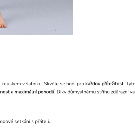
ouskem v šatníku. Skvěle se hodí pro
každou příležitost
. Tyt
čnost a maximální pohodlí
. Díky důmyslnému střihu zdůrazní vaš
dové setkání s přáteli.