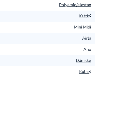
Polyamid/elastan
Krátký
Mini
Midi
Airla
Ano
Dámské
Kulatý