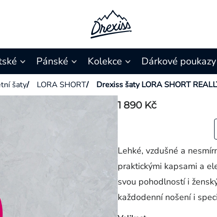
tské
Pánské
Kolekce
Dárkové poukazy
tní šaty
/
LORA SHORT
/
Drexiss šaty LORA SHORT REALL
1 890 Kč
Lehké, vzdušné a nesmír
praktickými kapsami a el
svou pohodlností i žensk
každodenní nošení i speciá