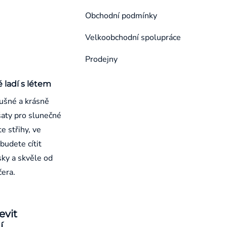
Obchodní podmínky
Velkoobchodní spolupráce
Prodejny
é ladí s létem
ušné a krásně
aty pro slunečné
e střihy, ve
budete cítit
sky a skvěle od
čera.
evit
í