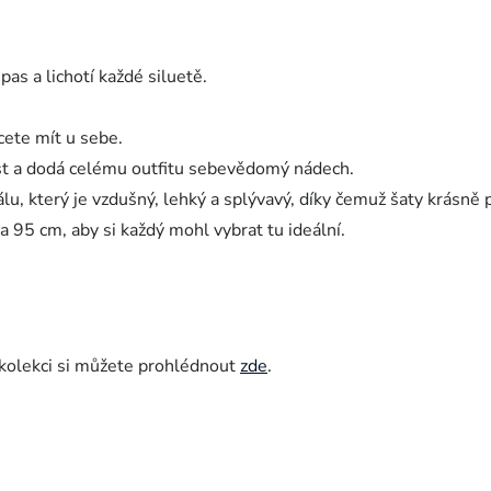
as a lichotí každé siluetě.
cete mít u sebe.
st a dodá celému outfitu sebevědomý nádech.
u, který je vzdušný, lehký a splývavý, díky čemuž šaty krásně 
a 95 cm, aby si každý mohl vybrat tu ideální.
 kolekci si můžete prohlédnout
zde
.