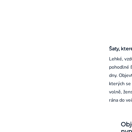
Šaty, kter
Lehké, vzd
pohodlné š
dny. Objevt
kterých se 
volně, žen
rána do ve
Obj
nyn