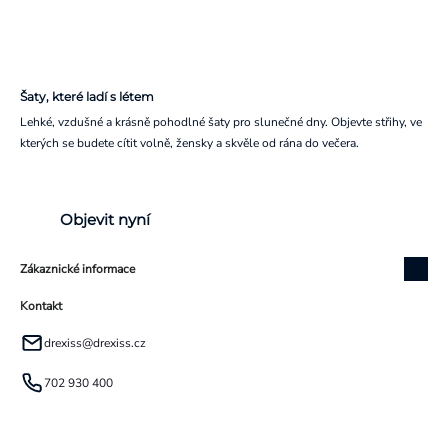
Šaty, které ladí s létem
Lehké, vzdušné a krásně pohodlné šaty pro slunečné dny. Objevte střihy, ve
kterých se budete cítit volně, žensky a skvěle od rána do večera.
Objevit nyní
Zákaznické informace
Kontakt
drexiss
@
drexiss.cz
702 930 400