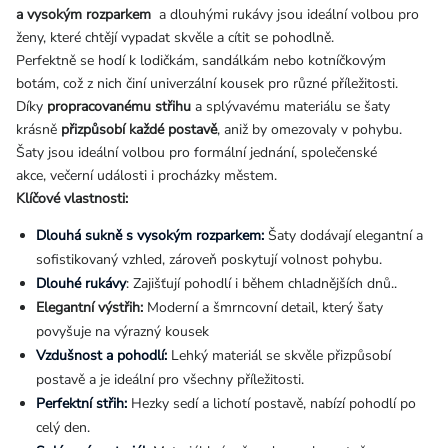
a vysokým rozparkem
a dlouhými rukávy jsou ideální volbou pro
ženy, které chtějí vypadat skvěle a cítit se pohodlně.
Perfektně se hodí k lodičkám, sandálkám nebo kotníčkovým
botám, což z nich činí univerzální kousek pro různé příležitosti.
Díky
propracovanému střihu
a splývavému materiálu se šaty
krásně
přizpůsobí každé postavě
, aniž by omezovaly v pohybu.
Šaty jsou ideální volbou pro formální jednání, společenské
akce, večerní události i procházky městem.
Klíčové vlastnosti:
Dlouhá sukně s vysokým rozparkem:
Šaty dodávají elegantní a
sofistikovaný vzhled, zároveň poskytují volnost pohybu.
Dlouhé rukávy
: Zajišťují pohodlí i během chladnějších dnů..
Elegantní výstřih:
Moderní a šmrncovní detail, který šaty
povyšuje na výrazný kousek
Vzdušnost a pohodlí:
Lehký materiál se skvěle přizpůsobí
postavě a je ideální pro všechny příležitosti.
Perfektní střih:
Hezky sedí a lichotí postavě, nabízí pohodlí po
celý den.