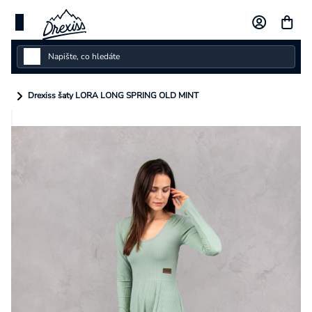
Přejít
na
obsah
Dámské
Drexiss šaty LORA LONG SPRING OLD MINT
Dětské
Pánské
Kolekce
Dárkové poukazy
Vlastní design
Měna
(CZK)