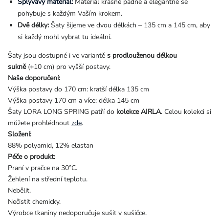
Splývavý materiál:
Materiál krásně padne a elegantně se
pohybuje s každým Vaším krokem.
Dvě délky:
Šaty šijeme ve dvou délkách – 135 cm a 145 cm, aby
si každý mohl vybrat tu ideální.
Šaty jsou dostupné i ve variantě
s prodlouženou délkou
sukně
(+10 cm) pro vyšší postavy.
Naše doporučení:
Výška postavy do 170 cm: kratší délka 135 cm
Výška postavy 170 cm a více: délka 145 cm
Šaty LORA LONG SPRING patří do
kolekce AIRLA
. Celou kolekci si
můžete prohlédnout
zde
.
Složení:
88% polyamid, 12% elastan
Péče o produkt:
Praní v pračce na 30°C.
Žehlení na střední teplotu.
Nebělit.
Nečistit chemicky.
Výrobce tkaniny nedoporučuje sušit v sušičce.