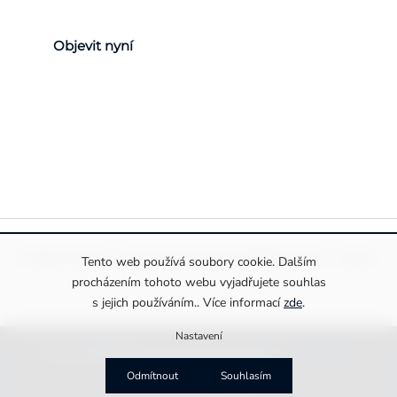
Objevit nyní
Pravidla ochrany a zpracování osobních údajů
Informace o cookies
Tento web používá soubory cookie. Dalším
procházením tohoto webu vyjadřujete souhlas
s jejich používáním.. Více informací
zde
.
Nastavení
Copyright 2026
Drexiss s.r.o.
. Všechna práva vyhrazena.
Upravit nastavení cookies
Vytvořila
MirandaMedia Group s.r.o.
Odmítnout
Souhlasím
na platformě
Shoptet Premium