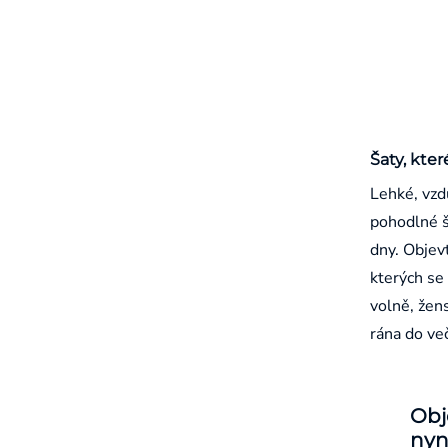
Šaty, kter
Lehké, vzd
pohodlné š
dny. Objevt
kterých se 
volně, žen
rána do ve
Obj
nyn