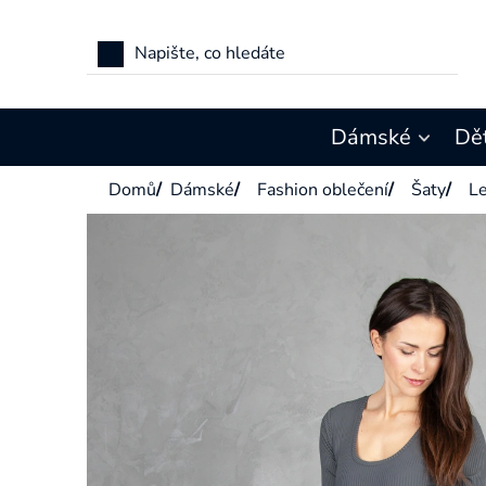
Přejít
na
obsah
Dámské
Dě
Domů
/
Dámské
/
Fashion oblečení
/
Šaty
/
Le