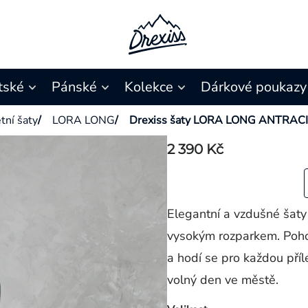
tské
Pánské
Kolekce
Dárkové poukazy
tní šaty
/
LORA LONG
/
Drexiss šaty LORA LONG ANTRAC
2 390 Kč
Elegantní a vzdušné šat
vysokým rozparkem. Pohod
a hodí se pro každou příl
volný den ve městě.