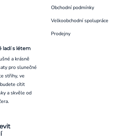
Obchodní podmínky
Velkoobchodní spolupráce
Prodejny
é ladí s létem
ušné a krásně
aty pro slunečné
e střihy, ve
budete cítit
sky a skvěle od
čera.
evit
í