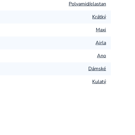
Polyamid/elastan
Krátký
Maxi
Airla
Ano
Dámské
Kulatý