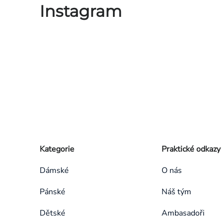
Instagram
Zápatí
Přeskočit
Kategorie
Praktické odkazy
kategorie
Dámské
O nás
Pánské
Náš tým
Dětské
Ambasadoři