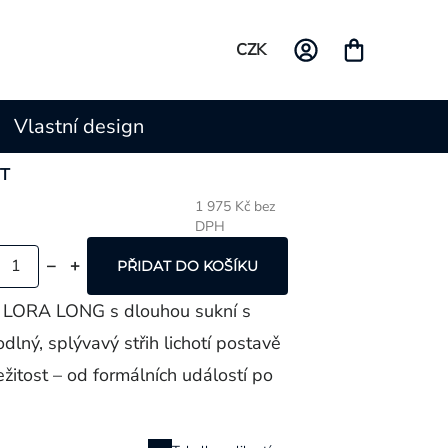
CZK
Vlastní design
IT
1 975 Kč bez
DPH
Měrná
cena:
PŘIDAT DO KOŠÍKU
y LORA LONG s dlouhou sukní s
lný, splývavý střih lichotí postavě
ežitost – od formálních událostí po