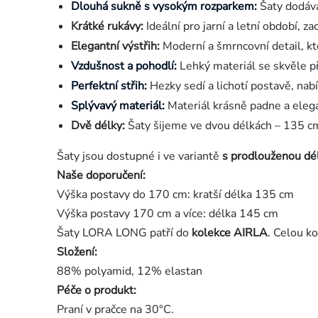
Dlouhá sukně s vysokým rozparkem:
Šaty dodáva
Krátké rukávy:
Ideální pro jarní a letní období, z
Elegantní výstřih:
Moderní a šmrncovní detail, kt
Vzdušnost a pohodlí:
Lehký materiál se skvěle při
Perfektní střih:
Hezky sedí a lichotí postavě, nabí
Splývavý materiál:
Materiál krásně padne a eleg
Dvě délky:
Šaty šijeme ve dvou délkách – 135 cm
Šaty jsou dostupné i ve variantě
s prodlouženou dé
Naše doporučení:
Výška postavy do 170 cm: kratší délka 135 cm
Výška postavy 170 cm a více: délka 145 cm
Šaty LORA LONG patří do
kolekce AIRLA
. Celou k
Složení:
88% polyamid, 12% elastan
Péče o produkt:
Praní v pračce na 30°C.