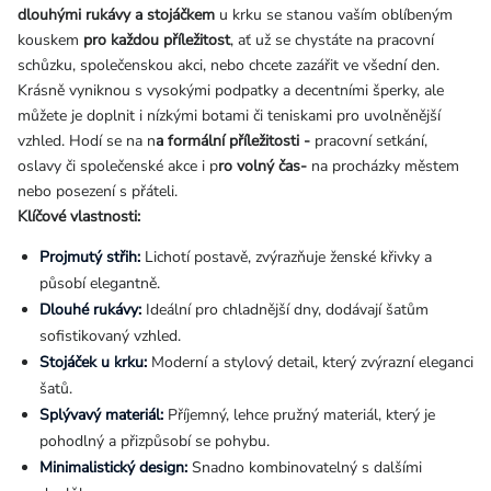
dlouhými rukávy a stojáčkem
u krku se stanou vaším oblíbeným
kouskem
pro každou příležitost
, ať už se chystáte na pracovní
schůzku, společenskou akci, nebo chcete zazářit ve všední den.
Krásně vyniknou s vysokými podpatky a decentními šperky, ale
můžete je doplnit i nízkými botami či teniskami pro uvolněnější
vzhled. Hodí se na n
a formální příležitosti -
pracovní setkání,
oslavy či společenské akce i p
ro volný čas-
na procházky městem
nebo posezení s přáteli.
Klíčové vlastnosti:
Projmutý střih:
Lichotí postavě, zvýrazňuje ženské křivky a
působí elegantně.
Dlouhé rukávy:
Ideální pro chladnější dny, dodávají šatům
sofistikovaný vzhled.
Stojáček u krku:
Moderní a stylový detail, který zvýrazní eleganci
šatů.
Splývavý materiál:
Příjemný, lehce pružný materiál, který je
pohodlný a přizpůsobí se pohybu.
Minimalistický design:
Snadno kombinovatelný s dalšími