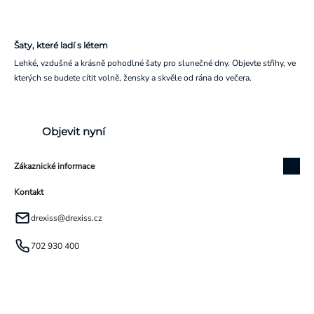
Šaty, které ladí s létem
Lehké, vzdušné a krásně pohodlné šaty pro slunečné dny. Objevte střihy, ve
kterých se budete cítit volně, žensky a skvěle od rána do večera.
Objevit nyní
Zákaznické informace
Kontakt
drexiss
@
drexiss.cz
702 930 400