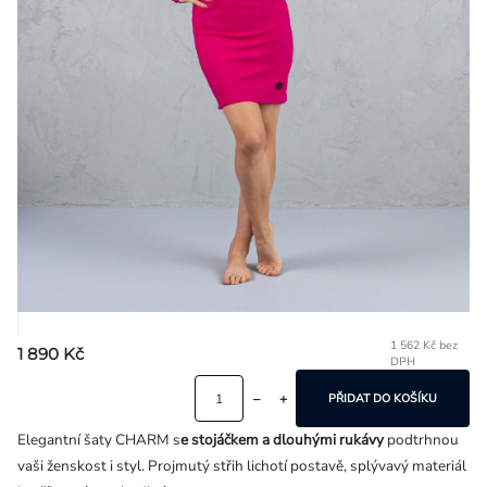
Přihlášení
1 562 Kč bez
1 890 Kč
DPH
Mě
ce
PŘIDAT DO KOŠÍKU
Elegantní šaty CHARM s
e stojáčkem a dlouhými rukávy
podtrhnou
vaši ženskost i styl. Projmutý střih lichotí postavě, splývavý materiál