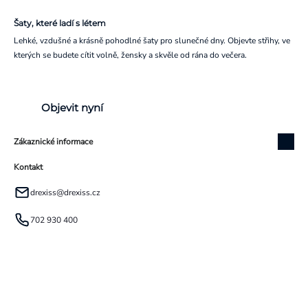
Šaty, které ladí s létem
Lehké, vzdušné a krásně pohodlné šaty pro slunečné dny. Objevte střihy, ve
kterých se budete cítit volně, žensky a skvěle od rána do večera.
Objevit nyní
Zákaznické informace
Kontakt
drexiss
@
drexiss.cz
702 930 400