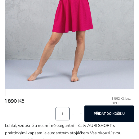
Přihlášení
1 562 Kč bez
1 890 Kč
DPH
Mě
ce
PŘIDAT DO KOŠÍKU
Lehké, vzdušné a nesmírně elegantní – šaty AURI SHORT s
praktickými kapsami a elegantním stojáčkem Vás okouzlí svou