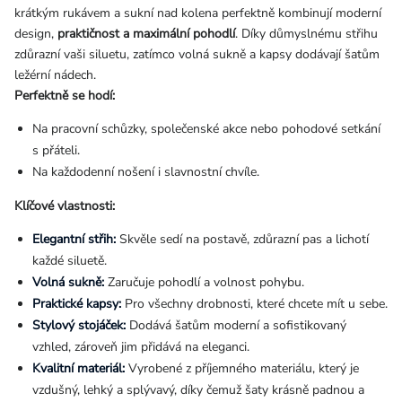
krátkým rukávem a sukní nad kolena perfektně kombinují moderní
design,
praktičnost a maximální pohodlí
. Díky důmyslnému střihu
zdůrazní vaši siluetu, zatímco volná sukně a kapsy dodávají šatům
ležérní nádech.
Perfektně se hodí:
Na pracovní schůzky, společenské akce nebo pohodové setkání
s přáteli.
Na každodenní nošení i slavnostní chvíle.
Klíčové vlastnosti:
Elegantní střih:
Skvěle sedí na postavě, zdůrazní pas a lichotí
každé siluetě.
Volná sukně:
Zaručuje pohodlí a volnost pohybu.
Praktické kapsy:
Pro všechny drobnosti, které chcete mít u sebe.
Stylový stojáček:
Dodává šatům moderní a sofistikovaný
vzhled, zároveň jim přidává na eleganci.
Kvalitní materiál:
Vyrobené z příjemného materiálu, který je
vzdušný, lehký a splývavý, díky čemuž šaty krásně padnou a