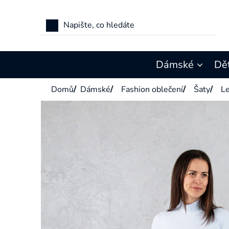
Přejít
na
obsah
Dámské
Dě
Domů
/
Dámské
/
Fashion oblečení
/
Šaty
/
Le