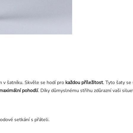
v šatníku. Skvěle se hodí pro
každou příležitost
. Tyto šaty s
 maximální pohodlí
. Díky důmyslnému střihu zdůrazní vaši silu
dové setkání s přáteli.