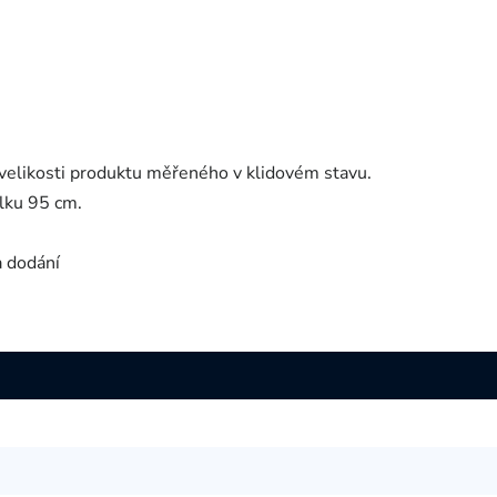
velikosti produktu měřeného v klidovém stavu.
lku 95 cm.
a dodání