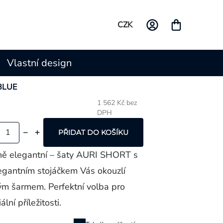
CZK
Vlastní design
 BLUE
1 562 Kč bez
DPH
Měrná
cena:
PŘIDAT DO KOŠÍKU
ně elegantní – šaty AURI SHORT s
egantním stojáčkem Vás okouzlí
ým šarmem. Perfektní volba pro
lní příležitosti.