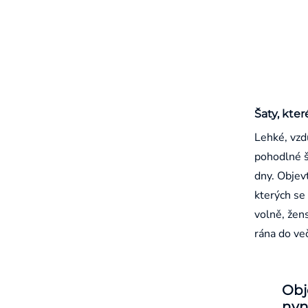
Šaty, kter
Lehké, vzd
pohodlné š
dny. Objevt
kterých se 
volně, žen
rána do ve
Obj
nyn