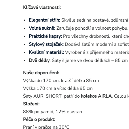
Klíčové vlastnosti:
Elegantní střih:
Skvěle sedí na postavě, zdůrazní 
Volná sukně:
Zaručuje pohodlí a volnost pohybu.
Praktické kapsy:
Pro všechny drobnosti, které ch
Stylový stojáček:
Dodává šatům moderní a sofisti
Kvalitní materiál:
Vyrobené z příjemného materiál
Dvě délky
: Šaty šijeme ve dvou délkách – 85 cm 
Naše doporučení:
Výška do 170 cm: kratší délka 85 cm
Výška 170 cm a více: délka 95 cm
Šaty AURI SHORT patří do
kolekce AIRLA
. Celou 
Složení:
88% polyamid, 12% elastan
Péče o produkt:
Praní v pračce na 30°C.