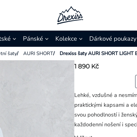
tské
Pánské
Kolekce
Dárkové poukazy
tní šaty
/
AURI SHORT
/
Drexiss šaty AURI SHORT LIGHT
1 890 Kč
Lehké, vzdušné a nesmír
praktickými kapsami a el
svou pohodlností i žensk
každodenní nošení i speciá