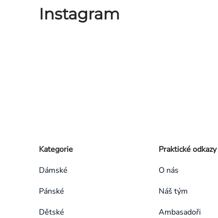
Instagram
Zápatí
Přeskočit
Kategorie
Praktické odkazy
kategorie
Dámské
O nás
Pánské
Náš tým
Dětské
Ambasadoři