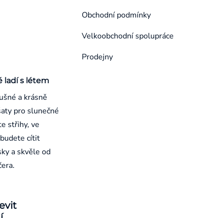
Obchodní podmínky
Velkoobchodní spolupráce
Prodejny
é ladí s létem
ušné a krásně
aty pro slunečné
e střihy, ve
budete cítit
sky a skvěle od
čera.
evit
í