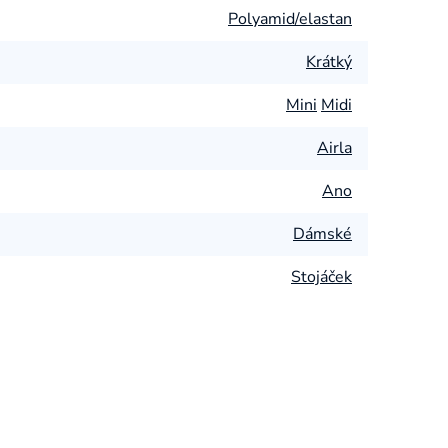
Polyamid/elastan
Krátký
Mini
Midi
Airla
Ano
Dámské
Stojáček