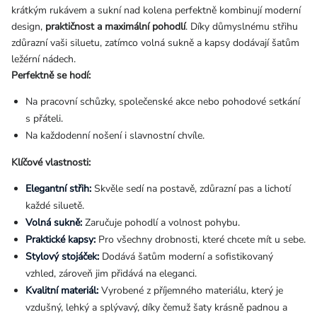
krátkým rukávem a sukní nad kolena perfektně kombinují moderní
design,
praktičnost a maximální pohodlí
. Díky důmyslnému střihu
zdůrazní vaši siluetu, zatímco volná sukně a kapsy dodávají šatům
ležérní nádech.
Perfektně se hodí:
Na pracovní schůzky, společenské akce nebo pohodové setkání
s přáteli.
Na každodenní nošení i slavnostní chvíle.
Klíčové vlastnosti:
Elegantní střih:
Skvěle sedí na postavě, zdůrazní pas a lichotí
každé siluetě.
Volná sukně:
Zaručuje pohodlí a volnost pohybu.
Praktické kapsy:
Pro všechny drobnosti, které chcete mít u sebe.
Stylový stojáček:
Dodává šatům moderní a sofistikovaný
vzhled, zároveň jim přidává na eleganci.
Kvalitní materiál:
Vyrobené z příjemného materiálu, který je
vzdušný, lehký a splývavý, díky čemuž šaty krásně padnou a