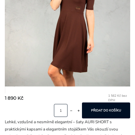
Přihlášení
1 562 Kč bez
1 890 Kč
DPH
Mě
ce
PŘIDAT DO KOŠÍKU
Lehké, vzdušné a nesmírně elegantní – šaty AURI SHORT s
praktickými kapsami a elegantním stojáčkem Vás okouzlí svou