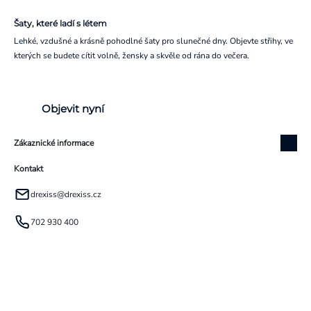
Šaty, které ladí s létem
Lehké, vzdušné a krásně pohodlné šaty pro slunečné dny. Objevte střihy, ve
kterých se budete cítit volně, žensky a skvěle od rána do večera.
Objevit nyní
Zákaznické informace
Kontakt
drexiss
@
drexiss.cz
702 930 400