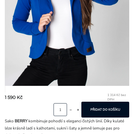
Přihlášení
1 314 Kč bez
1 590 Kč
DPH
Mě
ce
PŘIDAT DO KOŠÍKU
Sako
BERRY
kombinuje pohodlí s eleganci čistých linií. Díky kulaté
léze krásně ladí s kalhotami, sukní i šaty a jemně lemuje pas pro