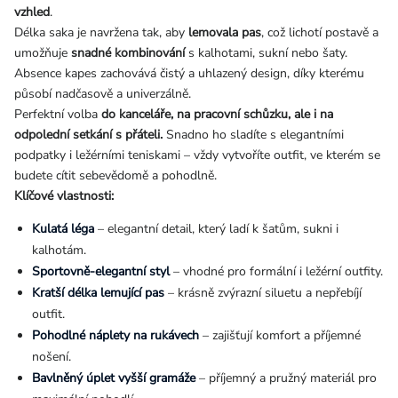
vzhled
.
Délka saka je navržena tak, aby
lemovala pas
, což lichotí postavě a
umožňuje
snadné kombinování
s kalhotami, sukní nebo šaty.
Absence kapes zachovává čistý a uhlazený design, díky kterému
působí nadčasově a univerzálně.
Perfektní volba
do kanceláře, na pracovní schůzku, ale i na
odpolední setkání s přáteli.
Snadno ho sladíte s elegantními
podpatky i ležérními teniskami – vždy vytvoříte outfit, ve kterém se
budete cítit sebevědomě a pohodlně.
Klíčové vlastnosti:
Kulatá léga
– elegantní detail, který ladí k šatům, sukni i
kalhotám.
Sportovně-elegantní styl
– vhodné pro formální i ležérní outfity.
Kratší délka lemující pas
– krásně zvýrazní siluetu a nepřebíjí
outfit.
Pohodlné náplety na rukávech
– zajišťují komfort a příjemné
nošení.
Bavlněný úplet vyšší gramáže
– příjemný a pružný materiál pro