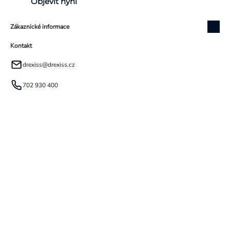
Objevit nyní
Zákaznické informace
Kontakt
drexiss
@
drexiss.cz
702 930 400