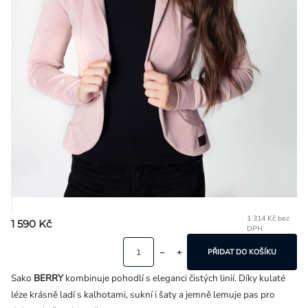
Přihlášení
1 314 Kč bez
1 590 Kč
DPH
Mě
ce
PŘIDAT DO KOŠÍKU
Sako
BERRY
kombinuje pohodlí s eleganci čistých linií. Díky kulaté
léze krásně ladí s kalhotami, sukní i šaty a jemně lemuje pas pro