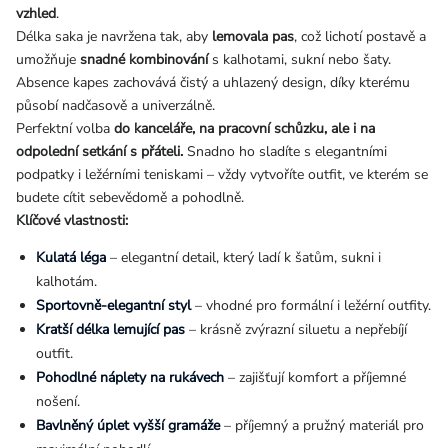
vzhled
.
Délka saka je navržena tak, aby
lemovala pas
, což lichotí postavě a
umožňuje
snadné kombinování
s kalhotami, sukní nebo šaty.
Absence kapes zachovává čistý a uhlazený design, díky kterému
působí nadčasově a univerzálně.
Perfektní volba
do kanceláře, na pracovní schůzku, ale i na
odpolední setkání s přáteli.
Snadno ho sladíte s elegantními
podpatky i ležérními teniskami – vždy vytvoříte outfit, ve kterém se
budete cítit sebevědomě a pohodlně.
Klíčové vlastnosti:
Kulatá léga
– elegantní detail, který ladí k šatům, sukni i
kalhotám.
Sportovně-elegantní styl
– vhodné pro formální i ležérní outfity.
Kratší délka lemující pas
– krásně zvýrazní siluetu a nepřebíjí
outfit.
Pohodlné náplety na rukávech
– zajišťují komfort a příjemné
nošení.
Bavlněný úplet vyšší gramáže
– příjemný a pružný materiál pro