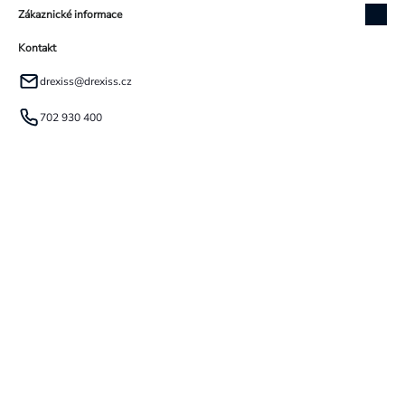
Zákaznické informace
Kontakt
drexiss
@
drexiss.cz
702 930 400