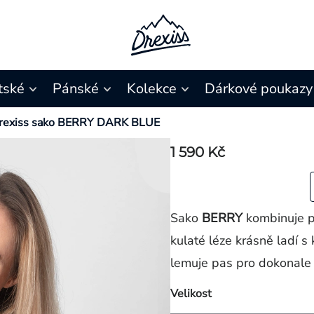
tské
Pánské
Kolekce
Dárkové poukazy
rexiss sako BERRY DARK BLUE
1 590 Kč
Sako
BERRY
kombinuje po
kulaté léze krásně ladí s 
lemuje pas pro dokonale 
Velikost