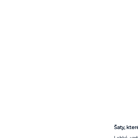
Šaty, kter
Lehké, vzd