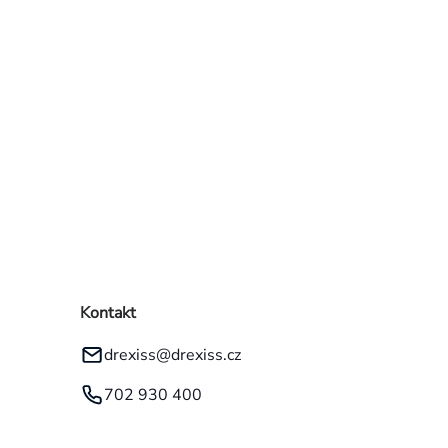
Kontakt
drexiss
@
drexiss.cz
702 930 400