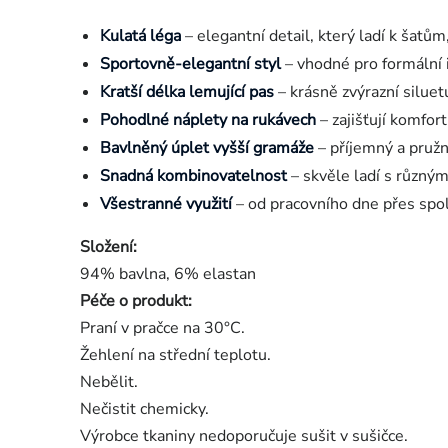
Kulatá léga
– elegantní detail, který ladí k šatům
Sportovně-elegantní styl
– vhodné pro formální i 
Kratší délka lemující pas
– krásně zvýrazní siluetu
Pohodlné náplety na rukávech
– zajišťují komfor
Bavlněný úplet vyšší gramáže
– příjemný a pružn
Snadná kombinovatelnost
– skvěle ladí s různým
Všestranné využití
– od pracovního dne přes spol
Složení:
94% bavlna, 6% elastan
Péče o produkt:
Praní v pračce na 30°C.
Žehlení na střední teplotu.
Nebělit.
Nečistit chemicky.
Výrobce tkaniny nedoporučuje sušit v sušičce.