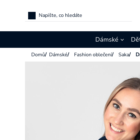
Přejít
na
obsah
Dámské
Dě
Domů
/
Dámské
/
Fashion oblečení
/
Saka
/
D