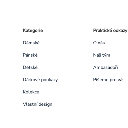
Zápatí
Přeskočit
Kategorie
Praktické odkazy
kategorie
Dámské
O nás
Pánské
Náš tým
Dětské
Ambasadoři
Dárkové poukazy
Píšeme pro vás
Kolekce
Vlastní design
Přeskočit
kategorie