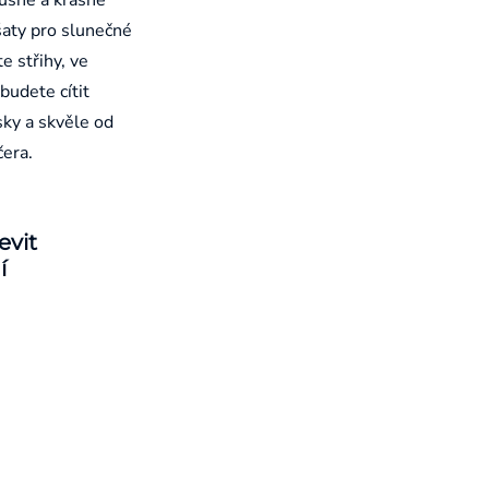
aty pro slunečné
e střihy, ve
budete cítit
sky a skvěle od
čera.
evit
í