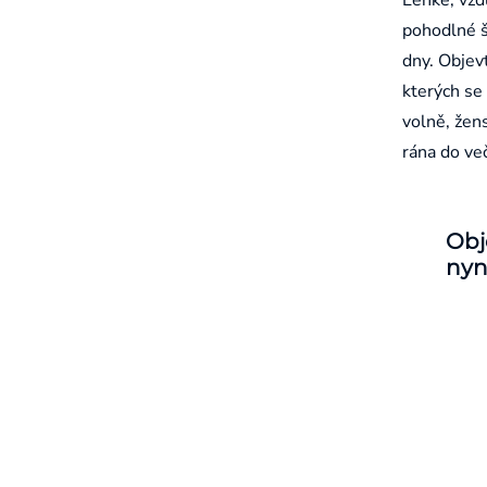
pohodlné š
dny. Objevt
kterých se 
volně, žen
rána do ve
Obj
nyn