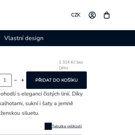
CZK
Vlastní design
1 314 Kč bez
DPH
Měrná
cena:
PŘIDAT DO KOŠÍKU
hodlí s eleganci čistých linií. Díky
kalhotami, sukní i šaty a jemně
ženskou siluetu.
Tabulka velikostí