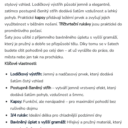
stylový vzhled. Lodičkový výstřih působí jemně a elegantně,
zatímco postupně členitý střih dodává šatům vzdušnost a lehký
pohyb. Praktické
kapsy
přidávají ležérní prvek a zvyšují jejich
využitelnost v běžném nošení.
Tříčtvrteční rukávy
jsou praktické do
proměnlivého počasí.
Šaty jsou ušité z příjemného bavlněného úpletu s vyšší gramáží,
který je pružný a dobře se přizpůsobí tělu. Díky tomu se v šatech
budete cítit pohodlně po celý den – ať už vyrážíte do práce, do
města nebo jen tak na procházku.
Klíčové vlastnosti:
Lodičkový výstřih:
Jemný a nadčasový prvek, který dodává
šatům čistý vzhled
Postupně členěný střih
– vytváří jemně vrstvený efekt, který
dodává šatům pohyb, vzdušnost a šmrnc.
Kapsy:
Funkční, ale nenápadné – pro maximální pohodlí bez
rušivého dojmu
3/4 rukáv:
Ideální délka pro chladnější podzimní dny
Bavlněný úplet s vyšší gramáží:
Hřejivý a pružný materiál, který