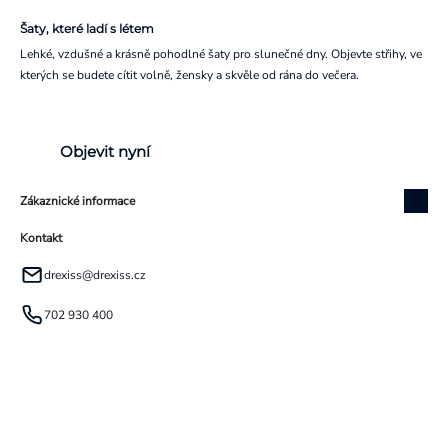
Šaty, které ladí s létem
Lehké, vzdušné a krásně pohodlné šaty pro slunečné dny. Objevte střihy, ve
kterých se budete cítit volně, žensky a skvěle od rána do večera.
Objevit nyní
Zákaznické informace
Kontakt
drexiss
@
drexiss.cz
702 930 400