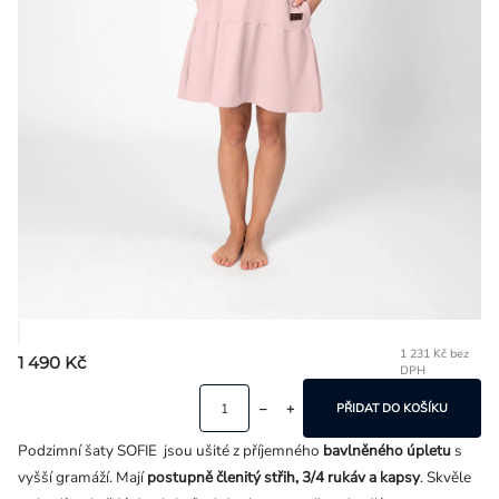
Přihlášení
1 231 Kč bez
1 490 Kč
DPH
Mě
ce
PŘIDAT DO KOŠÍKU
Podzimní šaty SOFIE jsou ušité z příjemného
bavlněného úpletu
s
vyšší gramáží. Mají
postupně členitý střih, 3/4 rukáv a kapsy
. Skvěle