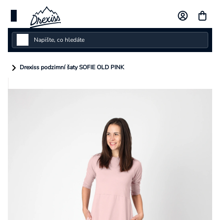
Přejít
na
obsah
Dámské
Drexiss podzimní šaty SOFIE OLD PINK
Dětské
Pánské
Kolekce
Dárkové poukazy
Vlastní design
Měna
(CZK)