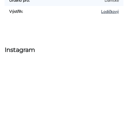
Určeno pro
:
Dámské
Výstřih
:
Lodičkový
Instagram