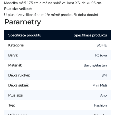
Modelka měří 175 cm a má na sobě velikost XS, délku 95 cm.
Plus size velikost:
U plus size velikostí se může mírně prodloužit doba dodání
Parametry
Specifikace produktu
Specifikace produktu
Kategorie
:
SOFIE
Barva
:
Růžová
Materiál
:
Bavlna/elastan
Délka rukávu
:
3/4
Délka sukně
:
Mini
Midi
Plus size
:
Ano
Typ
:
Fashion