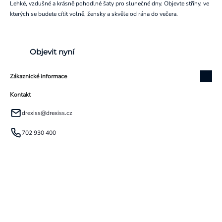
Lehké, vzdušné a krásně pohodlné šaty pro slunečné dny. Objevte střihy, ve
kterých se budete cítit volně, žensky a skvěle od rána do večera.
Objevit nyní
Zákaznické informace
Kontakt
drexiss
@
drexiss.cz
702 930 400