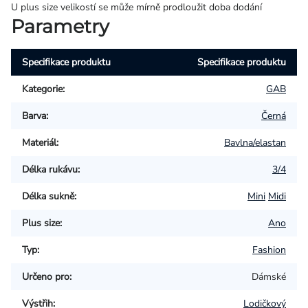
U plus size velikostí se může mírně prodloužit doba dodání
Parametry
Specifikace produktu
Specifikace produktu
Kategorie
:
GAB
Barva
:
Černá
Materiál
:
Bavlna/elastan
Délka rukávu
:
3/4
Délka sukně
:
Mini
Midi
Plus size
:
Ano
Typ
:
Fashion
Určeno pro
:
Dámské
Výstřih
:
Lodičkový