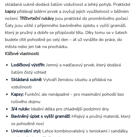
skládaná sukně dodává šatům vzdušnost a lehký pohyb. Praktické
kapsy
přidávají ležérní prvek a zvyšují jejich využitelnost v běžném
nošení.
Tříčtvrteční rukávy
jsou praktické do proměnlivého počasí.
Šaty jsou ušité z příjemného bavlněného úpletu s vyšší gramáží,
který je pružný a dobře se přizpůsobí tělu. Díky tomu se v šatech
budete cítit pohodlně po celý den – ať už vyrážíte do práce, do
města nebo jen tak na procházku.
Klíčové vlastnosti:
Lodičkový výstřih:
Jemný a nadčasový prvek, který dodává
šatům čistý vzhled
Skládaná sukně:
Vytváří ženskou siluetu a přidává na
vzdušnosti
Kapsy:
Funkční, ale nenápadné – pro maximální pohodlí bez
rušivého dojmu
3/4 rukáv:
Ideální délka pro chladnější podzimní dny
Bavlněný úplet s vyšší gramáží:
Hřejivý a pružný materiál, který
se pohodlně nosí
Univerzální styl:
Lehce kombinovatelný s teniskami i sandálky,