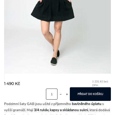
Přihlášení
1 231 Kč bez
1 490 Kč
DPH
Mě
ce
PŘIDAT DO KOŠÍKU
Podzimní šaty GAB jsou ušité z příjemného
bavlněného úpletu
s
vyšší gramáží. Mají
3/4 rukáv, kapsy a skládanou sukni
, která dodává