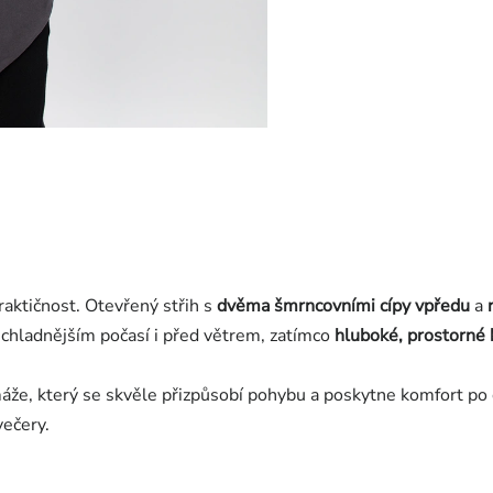
raktičnost. Otevřený střih s
dvěma šmrncovními cípy vpředu
a
 chladnějším počasí i před větrem, zatímco
hluboké, prostorné
áže, který se skvěle přizpůsobí pohybu a poskytne komfort po 
večery.