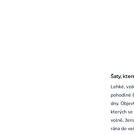
Šaty, kter
Lehké, vzd
pohodlné š
dny. Objevt
kterých se 
volně, žen
rána do ve