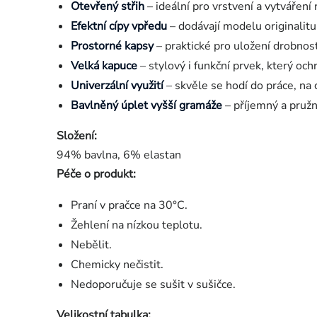
Otevřený střih
– ideální pro vrstvení a vytváření 
Efektní cípy vpředu
– dodávají modelu originalitu
Prostorné kapsy
– praktické pro uložení drobnost
Velká kapuce
– stylový i funkční prvek, který oc
Univerzální využití
– skvěle se hodí do práce, na 
Bavlněný úplet vyšší gramáže
– příjemný a pružn
Složení:
94% bavlna, 6% elastan
Péče o produkt:
Praní v pračce na 30°C.
Žehlení na nízkou teplotu.
Nebělit.
Chemicky nečistit.
Nedoporučuje se sušit v sušičce.
Velikostní tabulka: