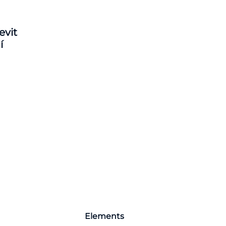
evit
í
Elements