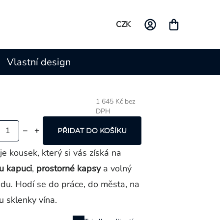
CZK
Vlastní design
1 645 Kč bez
DPH
Měrná
cena:
PŘIDAT DO KOŠÍKU
 kousek, který si vás získá na
u kapuci
,
prostorné kapsy
a volný
ředu. Hodí se do práce, do města, na
 u sklenky vína.