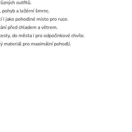
různých outfitů.
, pohyb a ležérní šmrnc.
í i jako pohodlné místo pro ruce.
hrání před chladem a větrem.
cesty, do města i pro odpočinkové chvíle.
ý materiál pro maximální pohodlí.