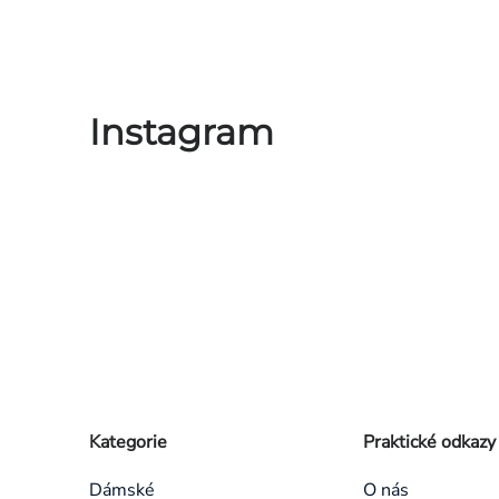
Instagram
Zápatí
Přeskočit
Kategorie
Praktické odkazy
kategorie
Dámské
O nás