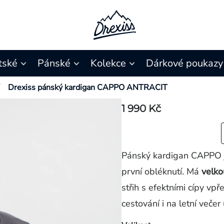
tské
Pánské
Kolekce
Dárkové poukazy
Drexiss pánský kardigan CAPPO ANTRACIT
1 990 Kč
Pánský kardigan CAPPO je
první obléknutí. Má
velko
střih s efektními cípy vp
cestování i na letní večer