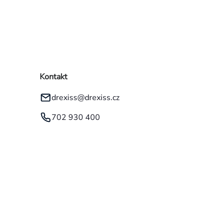
Kontakt
drexiss
@
drexiss.cz
702 930 400