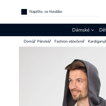
Přejít
na
obsah
Dámské
Dě
Domů
/
Pánské
/
Fashion oblečení
/
Kardigany
/