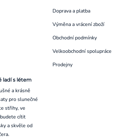
Doprava a platba
Výměna a vrácení zboží
Obchodní podmínky
Velkoobchodní spolupráce
Prodejny
é ladí s létem
ušné a krásně
aty pro slunečné
e střihy, ve
budete cítit
sky a skvěle od
čera.