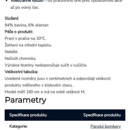
Všestranné využití
– od pracovního dne přes společenské akce
až po volný čas.
Složení:
94% bavlna, 6% elastan
Péče o produkt:
Praní v pračce na 30°C.
Žehlení na střední teplotu.
Nebělit.
Nečistit chemicky.
Výrobce tkaniny nedoporučuje sušit v sušičce.
Velikostní tabulka:
Uvedené rozměry jsou v centimetrech a odpovídají velikosti
produktu měřeného v klidovém stavu.
Model měří 180 cm a má na sobě velikost M.
Parametry
Specifikace produktu
Specifikace produktu
Kategorie
:
Pánské bombery