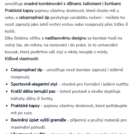
umožňuje
snadné kombinování s džínami, kalhotami i šortkami
.
Praktické kapsy
pojmou všechny drobnosti, které chcete mít u
sebe, a
celopropínací zip
poskytuje variabilitu nošení – můžete ho
nosit zapnutý jako lehčí vrchní vrstvu nebo rozepnutý přes tričko či
košili.
Díky čistému střihu a
nadčasovému designu
se bomber hodí na
volný čas, do města, na cestování i do práce. Je to univerzální
kousek, který podtrhne váš styl a nikdy nevyjde z módy.
Klíčové vlastnosti:
Celopropínací zip
– umožňuje nosit bomber zapnutý i ležérně
rozepnutý.
Sportovně-elegantní styl
– vhodné pro formální i ležérní outfity.
Kratší délka lemující pas
– lichotí postavě a skvěle doplňuje
kalhoty, džíny či šortky.
Praktické kapsy
– pojmou všechny drobnosti, které potřebujete
mít po ruce.
Bavlněný úplet vyšší gramáže
– příjemný a pružný materiál pro
maximální pohodlí.