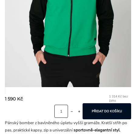
Přihlášení
1 314 Kč bez
1 590 Kč
DPH
Mě
ce
PŘIDAT DO KOŠÍKU
Pánský bomber z bavlněného úpletu vyšší gramáže. Kratší střih po
pas, praktické kapsy, zip a univerzální
sportovně-elegantní styl
.