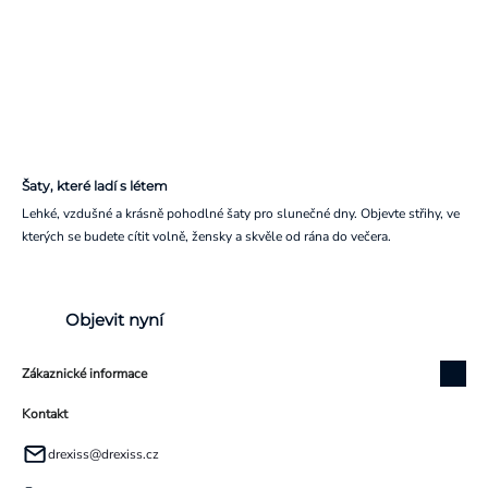
Šaty, které ladí s létem
Lehké, vzdušné a krásně pohodlné šaty pro slunečné dny. Objevte střihy, ve
kterých se budete cítit volně, žensky a skvěle od rána do večera.
Objevit nyní
Zákaznické informace
Kontakt
drexiss
@
drexiss.cz