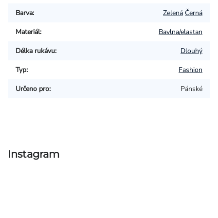
Barva
:
Zelená
Černá
Materiál
:
Bavlna/elastan
Délka rukávu
:
Dlouhý
Typ
:
Fashion
Určeno pro
:
Pánské
Instagram