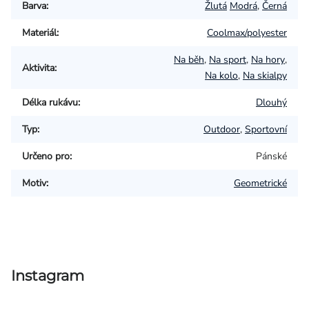
Barva
:
Žlutá
Modrá
,
Černá
Materiál
:
Coolmax/polyester
Na běh
,
Na sport
,
Na hory
,
Aktivita
:
Na kolo
,
Na skialpy
Délka rukávu
:
Dlouhý
Typ
:
Outdoor
,
Sportovní
Určeno pro
:
Pánské
Motiv
:
Geometrické
Instagram