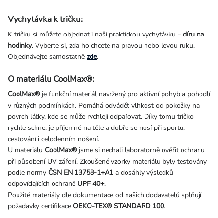
Vychytávka k tričku:
K tričku si můžete objednat i naši praktickou vychytávku –
díru na
hodinky
. Vyberte si, zda ho chcete na pravou nebo levou ruku.
Objednávejte samostatně
zde
.
O materiálu CoolMax®:
CoolMax®
je funkční materiál navržený pro aktivní pohyb a pohodlí
v různých podmínkách. Pomáhá odvádět vlhkost od pokožky na
povrch látky, kde se může rychleji odpařovat. Díky tomu tričko
rychle schne, je příjemné na těle a dobře se nosí při sportu,
cestování i celodenním nošení.
U materiálu
CoolMax®
jsme si nechali laboratorně ověřit ochranu
při působení UV záření. Zkoušené vzorky materiálu byly testovány
podle normy
ČSN EN 13758-1+A1
a dosáhly výsledků
odpovídajících ochraně
UPF 40+
.
Použité materiály dle dokumentace od našich dodavatelů splňují
požadavky certifikace
OEKO-TEX® STANDARD 100
.