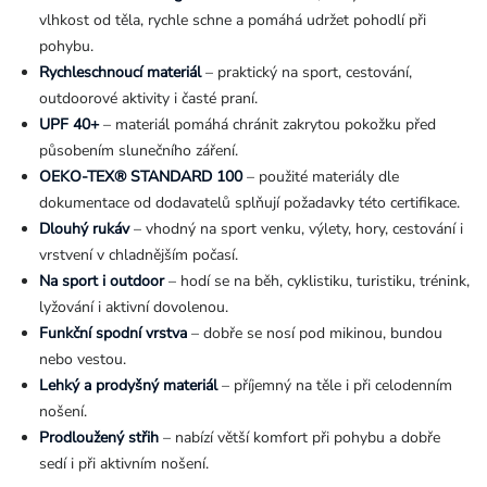
vlhkost od těla, rychle schne a pomáhá udržet pohodlí při
pohybu.
Rychleschnoucí materiál
– praktický na sport, cestování,
outdoorové aktivity i časté praní.
UPF 40+
– materiál pomáhá chránit zakrytou pokožku před
působením slunečního záření.
OEKO-TEX® STANDARD 100
– použité materiály dle
dokumentace od dodavatelů splňují požadavky této certifikace.
Dlouhý rukáv
– vhodný na sport venku, výlety, hory, cestování i
vrstvení v chladnějším počasí.
Na sport i outdoor
– hodí se na běh, cyklistiku, turistiku, trénink,
lyžování i aktivní dovolenou.
Funkční spodní vrstva
– dobře se nosí pod mikinou, bundou
nebo vestou.
Lehký a prodyšný materiál
– příjemný na těle i při celodenním
nošení.
Prodloužený střih
– nabízí větší komfort při pohybu a dobře
sedí i při aktivním nošení.