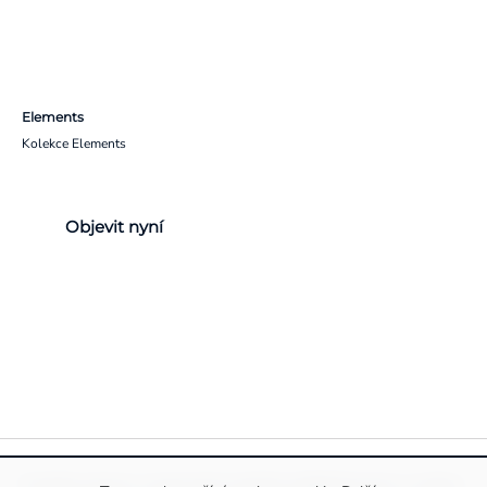
Elements
Kolekce Elements
Objevit nyní
Pravidla ochrany a zpracování osobních údajů
Informace o cookies