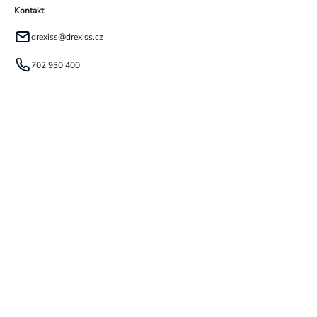
Kontakt
drexiss
@
drexiss.cz
702 930 400