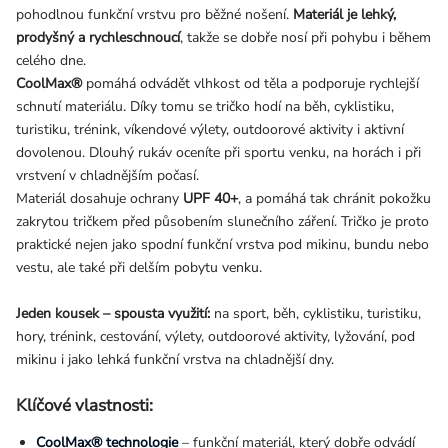
pohodlnou funkční vrstvu pro běžné nošení.
Materiál je lehký,
prodyšný a rychleschnoucí
, takže se dobře nosí při pohybu i během
celého dne.
CoolMax®
pomáhá odvádět vlhkost od těla a podporuje rychlejší
schnutí materiálu. Díky tomu se tričko hodí na běh, cyklistiku,
turistiku, trénink, víkendové výlety, outdoorové aktivity i aktivní
dovolenou. Dlouhý rukáv oceníte při sportu venku, na horách i při
vrstvení v chladnějším počasí.
Materiál dosahuje ochrany
UPF 40+
, a pomáhá tak chránit pokožku
zakrytou tričkem před působením slunečního záření. Tričko je proto
praktické nejen jako spodní funkční vrstva pod mikinu, bundu nebo
vestu, ale také při delším pobytu venku.
Jeden kousek – spousta využití:
na sport, běh, cyklistiku, turistiku,
hory, trénink, cestování, výlety, outdoorové aktivity, lyžování, pod
mikinu i jako lehká funkční vrstva na chladnější dny.
Klíčové vlastnosti:
CoolMax® technologie
– funkční materiál, který dobře odvádí