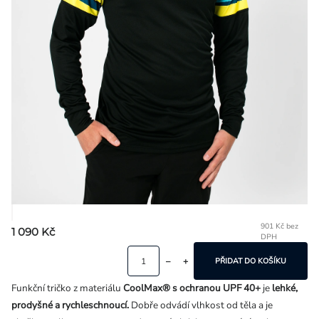
Přihlášení
901 Kč bez
1 090 Kč
DPH
Mě
ce
PŘIDAT DO KOŠÍKU
Funkční tričko z materiálu
CoolMax® s ochranou UPF 40+
je
lehké,
prodyšné a rychleschnoucí.
Dobře odvádí vlhkost od těla a je