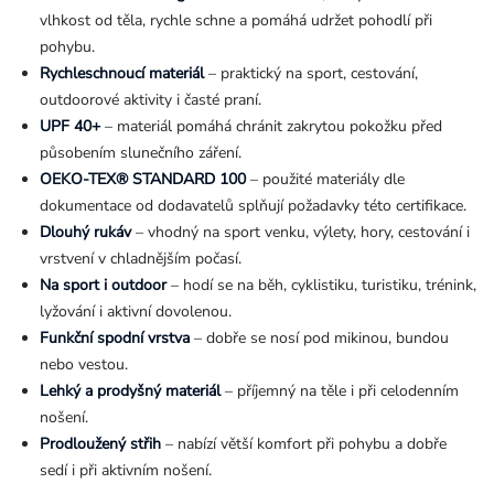
vlhkost od těla, rychle schne a pomáhá udržet pohodlí při
pohybu.
Rychleschnoucí materiál
– praktický na sport, cestování,
outdoorové aktivity i časté praní.
UPF 40+
– materiál pomáhá chránit zakrytou pokožku před
působením slunečního záření.
OEKO-TEX® STANDARD 100
– použité materiály dle
dokumentace od dodavatelů splňují požadavky této certifikace.
Dlouhý rukáv
– vhodný na sport venku, výlety, hory, cestování i
vrstvení v chladnějším počasí.
Na sport i outdoor
– hodí se na běh, cyklistiku, turistiku, trénink,
lyžování i aktivní dovolenou.
Funkční spodní vrstva
– dobře se nosí pod mikinou, bundou
nebo vestou.
Lehký a prodyšný materiál
– příjemný na těle i při celodenním
nošení.
Prodloužený střih
– nabízí větší komfort při pohybu a dobře
sedí i při aktivním nošení.