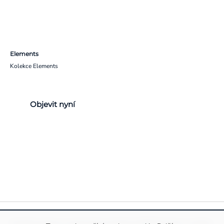
Elements
Kolekce Elements
Objevit nyní
Pravidla ochrany a zpracování osobních údajů
Informace o cookies