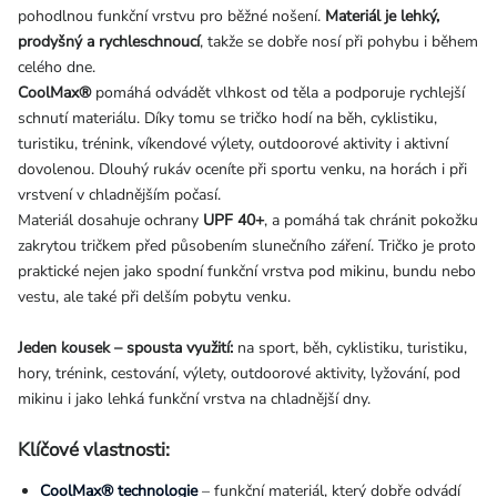
pohodlnou funkční vrstvu pro běžné nošení.
Materiál je lehký,
prodyšný a rychleschnoucí
, takže se dobře nosí při pohybu i během
celého dne.
CoolMax®
pomáhá odvádět vlhkost od těla a podporuje rychlejší
schnutí materiálu. Díky tomu se tričko hodí na běh, cyklistiku,
turistiku, trénink, víkendové výlety, outdoorové aktivity i aktivní
dovolenou. Dlouhý rukáv oceníte při sportu venku, na horách i při
vrstvení v chladnějším počasí.
Materiál dosahuje ochrany
UPF 40+
, a pomáhá tak chránit pokožku
zakrytou tričkem před působením slunečního záření. Tričko je proto
praktické nejen jako spodní funkční vrstva pod mikinu, bundu nebo
vestu, ale také při delším pobytu venku.
Jeden kousek – spousta využití:
na sport, běh, cyklistiku, turistiku,
hory, trénink, cestování, výlety, outdoorové aktivity, lyžování, pod
mikinu i jako lehká funkční vrstva na chladnější dny.
Klíčové vlastnosti:
CoolMax® technologie
– funkční materiál, který dobře odvádí