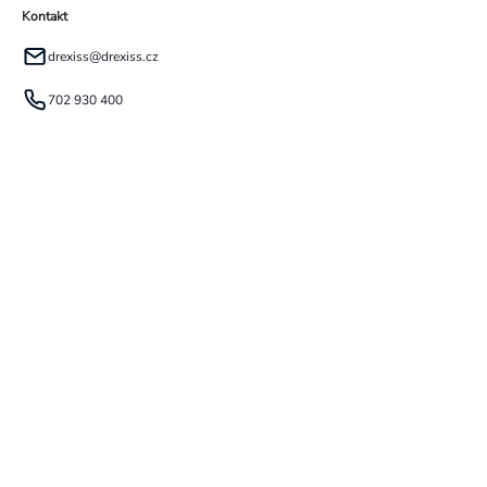
Kontakt
drexiss
@
drexiss.cz
702 930 400