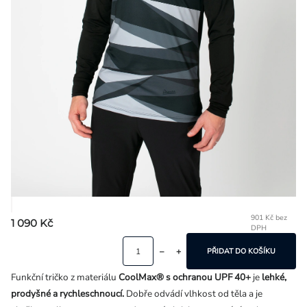
Přihlášení
901 Kč bez
1 090 Kč
DPH
Mě
ce
PŘIDAT DO KOŠÍKU
Funkční tričko z materiálu
CoolMax® s ochranou UPF 40+
je
lehké,
prodyšné a rychleschnoucí.
Dobře odvádí vlhkost od těla a je