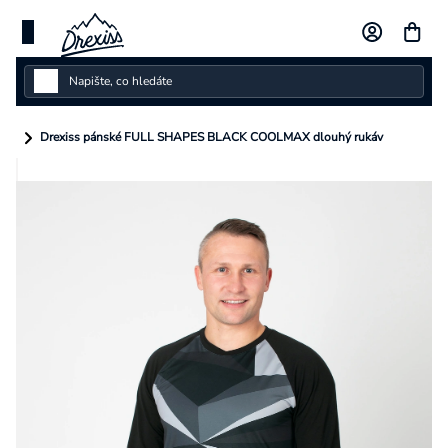
Přejít
na
obsah
Dámské
Drexiss pánské FULL SHAPES BLACK COOLMAX dlouhý rukáv
Dětské
Pánské
Kolekce
Dárkové poukazy
Vlastní design
Měna
(CZK)