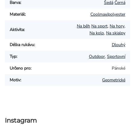
Barva
:
Šedá
Černá
Materiál
:
Coolmax/polyester
Na běh
Na sport
,
Na hory
,
Aktivita
:
Na kolo
,
Na skialpy
Délka rukávu
:
Dlouhý
Typ
:
Outdoor
,
Sportovní
Určeno pro
:
Pánské
Motiv
:
Geometrické
Instagram