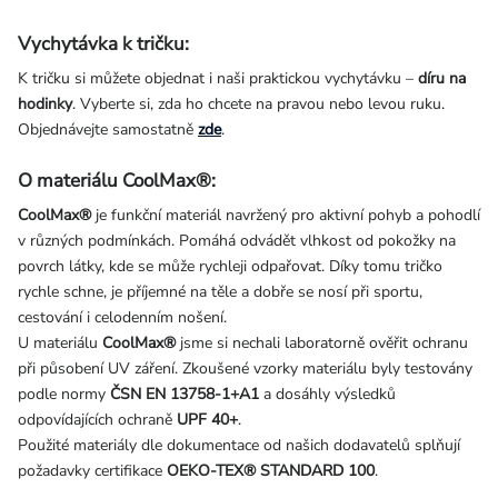
Vychytávka k tričku:
K tričku si můžete objednat i naši praktickou vychytávku –
díru na
hodinky
. Vyberte si, zda ho chcete na pravou nebo levou ruku.
Objednávejte samostatně
zde
.
O materiálu CoolMax®:
CoolMax®
je funkční materiál navržený pro aktivní pohyb a pohodlí
v různých podmínkách. Pomáhá odvádět vlhkost od pokožky na
povrch látky, kde se může rychleji odpařovat. Díky tomu tričko
rychle schne, je příjemné na těle a dobře se nosí při sportu,
cestování i celodenním nošení.
U materiálu
CoolMax®
jsme si nechali laboratorně ověřit ochranu
při působení UV záření. Zkoušené vzorky materiálu byly testovány
podle normy
ČSN EN 13758-1+A1
a dosáhly výsledků
odpovídajících ochraně
UPF 40+
.
Použité materiály dle dokumentace od našich dodavatelů splňují
požadavky certifikace
OEKO-TEX® STANDARD 100
.