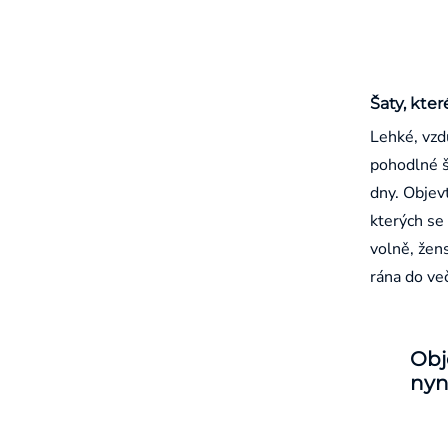
Šaty, kter
Lehké, vzd
pohodlné š
dny. Objevt
kterých se 
volně, žen
rána do ve
Obj
nyn