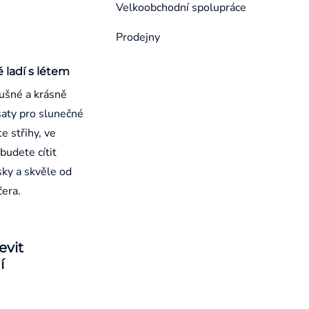
Velkoobchodní spolupráce
Prodejny
é ladí s létem
ušné a krásně
aty pro slunečné
e střihy, ve
budete cítit
sky a skvěle od
čera.
evit
í