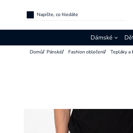
Přejít
na
obsah
Dámské
Dě
Domů
/
Pánské
/
Fashion oblečení
/
Tepláky a