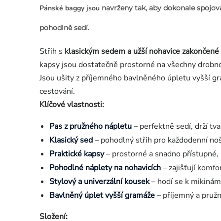
Pánské baggy jsou
navrženy tak, aby dokonale spojova
pohodlně sedí.
Střih s
klasickým sedem a užší nohavice zakončené
kapsy jsou dostatečně prostorné na všechny drobnos
Jsou ušity z příjemného bavlněného úpletu vyšší gra
cestování.
Klíčové vlastnosti:
Pas z pružného nápletu
– perfektně sedí, drží tv
Klasický sed
– pohodlný střih pro každodenní noš
Praktické kapsy
– prostorné a snadno přístupné, i
Pohodlné náplety na nohavicích
– zajišťují komfo
Stylový a univerzální kousek
– hodí se k mikinám
Bavlněný úplet vyšší gramáže
– příjemný a pružn
Složení: