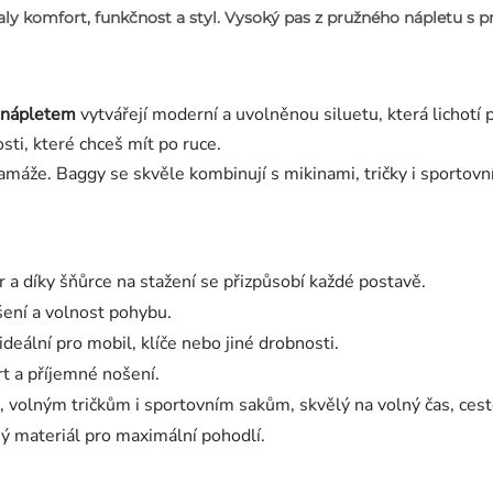
ly komfort, funkčnost a styl.
Vysoký pas z pružného nápletu s p
 nápletem
vytvářejí moderní a uvolněnou siluetu, která lichotí
ti, které chceš mít po ruce.
máže. Baggy se skvěle kombinují s mikinami, tričky i sportovní
ar a díky šňůrce na stažení se přizpůsobí každé postavě.
ení a volnost pohybu.
deální pro mobil, klíče nebo jiné drobnosti.
rt a příjemné nošení.
, volným tričkům i sportovním sakům, skvělý na volný čas, cest
ý materiál pro maximální pohodlí.