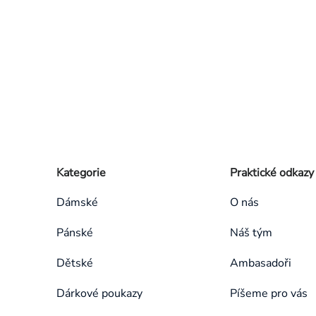
Zápatí
Přeskočit
Kategorie
Praktické odkazy
kategorie
Dámské
O nás
Pánské
Náš tým
Dětské
Ambasadoři
Dárkové poukazy
Píšeme pro vás