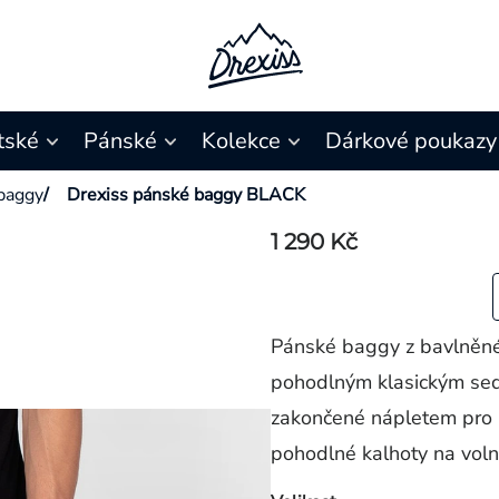
tské
Pánské
Kolekce
Dárkové poukazy
 baggy
/
Drexiss pánské baggy BLACK
1 290 Kč
Pánské baggy z bavlněné
pohodlným klasickým se
zakončené nápletem pro 
pohodlné kalhoty na voln