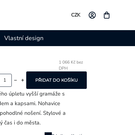
CZK
Vlastní design
1 066 Kč bez
DPH
Měrná
cena:
PŘIDAT DO KOŠÍKU
ho úpletu vyšší gramáže s
dem a kapsami. Nohavice
pohodlné nošení. Stylové a
ý čas i do města.