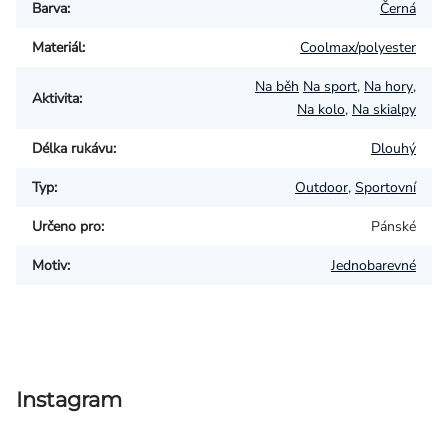
Barva
:
Černá
Materiál
:
Coolmax/polyester
Na běh
Na sport
,
Na hory
,
Aktivita
:
Na kolo
,
Na skialpy
Délka rukávu
:
Dlouhý
Typ
:
Outdoor
,
Sportovní
Určeno pro
:
Pánské
Motiv
:
Jednobarevné
Instagram