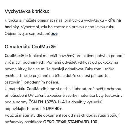
Vychytávka k tričku:
K tričku si můžete objednat i naši praktickou vychytávku –
díru na
hodinky
. Vyberte si, zda ho chcete na pravou nebo levou ruku.
Objednávejte samostatně
zde
.
O materiálu CoolMax®:
CoolMax®
je funkční materiál navržený pro aktivní pohyb a pohodlí
v různých podmínkách. Pomáhá odvádět vlhkost od pokožky na
povrch látky, kde se může rychleji odpařovat. Díky tomu tričko
rychle schne, je příjemné na těle a dobře se nosí při sportu,
cestování i celodenním nošení.
U materiálu
CoolMax®
jsme si nechali laboratorně ověřit ochranu
při působení UV záření. Zkoušené vzorky materiálu byly testovány
podle normy
ČSN EN 13758-1+A1
a dosáhly výsledků
odpovídajících ochraně
UPF 40+
.
Použité materiály dle dokumentace od našich dodavatelů splňují
požadavky certifikace
OEKO-TEX® STANDARD 100
.