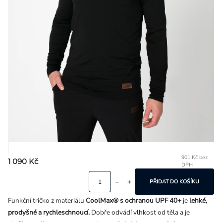
Přihlášení
901 Kč bez
1 090 Kč
DPH
Mě
ce
PŘIDAT DO KOŠÍKU
Funkční tričko z materiálu
CoolMax® s ochranou UPF 40+
je
lehké,
prodyšné a rychleschnoucí.
Dobře odvádí vlhkost od těla a je