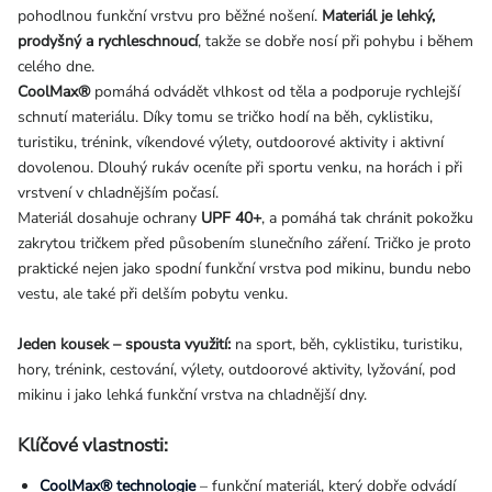
pohodlnou funkční vrstvu pro běžné nošení.
Materiál je lehký,
prodyšný a rychleschnoucí
, takže se dobře nosí při pohybu i během
celého dne.
CoolMax®
pomáhá odvádět vlhkost od těla a podporuje rychlejší
schnutí materiálu. Díky tomu se tričko hodí na běh, cyklistiku,
turistiku, trénink, víkendové výlety, outdoorové aktivity i aktivní
dovolenou. Dlouhý rukáv oceníte při sportu venku, na horách i při
vrstvení v chladnějším počasí.
Materiál dosahuje ochrany
UPF 40+
, a pomáhá tak chránit pokožku
zakrytou tričkem před působením slunečního záření. Tričko je proto
praktické nejen jako spodní funkční vrstva pod mikinu, bundu nebo
vestu, ale také při delším pobytu venku.
Jeden kousek – spousta využití:
na sport, běh, cyklistiku, turistiku,
hory, trénink, cestování, výlety, outdoorové aktivity, lyžování, pod
mikinu i jako lehká funkční vrstva na chladnější dny.
Klíčové vlastnosti:
CoolMax® technologie
– funkční materiál, který dobře odvádí