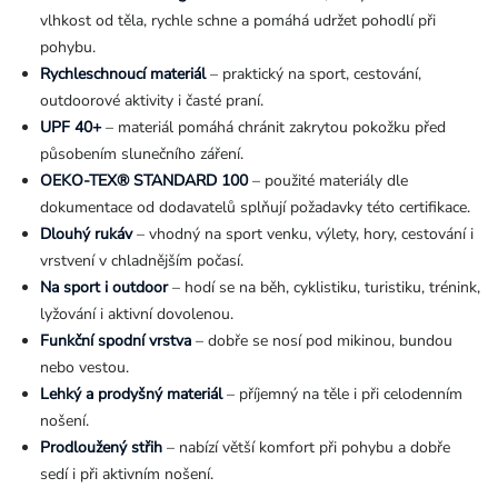
vlhkost od těla, rychle schne a pomáhá udržet pohodlí při
pohybu.
Rychleschnoucí materiál
– praktický na sport, cestování,
outdoorové aktivity i časté praní.
UPF 40+
– materiál pomáhá chránit zakrytou pokožku před
působením slunečního záření.
OEKO-TEX® STANDARD 100
– použité materiály dle
dokumentace od dodavatelů splňují požadavky této certifikace.
Dlouhý rukáv
– vhodný na sport venku, výlety, hory, cestování i
vrstvení v chladnějším počasí.
Na sport i outdoor
– hodí se na běh, cyklistiku, turistiku, trénink,
lyžování i aktivní dovolenou.
Funkční spodní vrstva
– dobře se nosí pod mikinou, bundou
nebo vestou.
Lehký a prodyšný materiál
– příjemný na těle i při celodenním
nošení.
Prodloužený střih
– nabízí větší komfort při pohybu a dobře
sedí i při aktivním nošení.