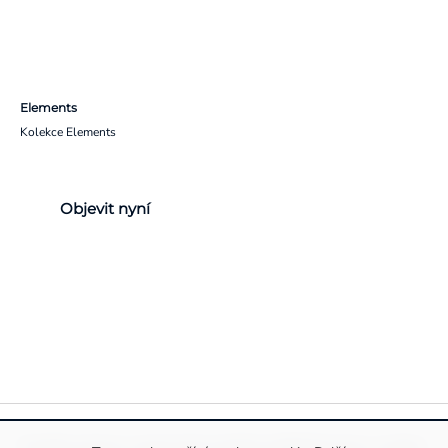
Elements
Kolekce Elements
Objevit nyní
Pravidla ochrany a zpracování osobních údajů
Informace o cookies