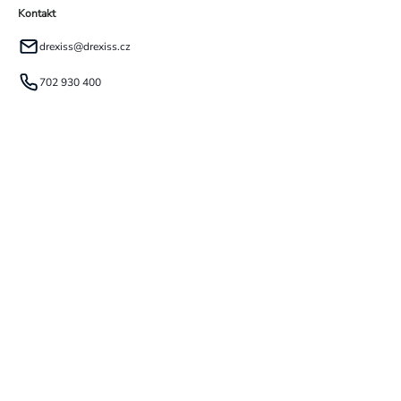
Kontakt
drexiss
@
drexiss.cz
702 930 400