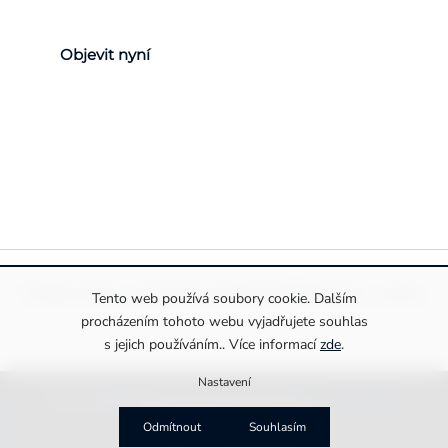
Objevit nyní
Pravidla ochrany a zpracování osobních údajů
Informace o cookies
Tento web používá soubory cookie. Dalším
procházením tohoto webu vyjadřujete souhlas
s jejich používáním.. Více informací
zde
.
Nastavení
Copyright 2026
Drexiss s.r.o.
. Všechna práva vyhrazena.
Upravit nastavení cookies
Vytvořila
MirandaMedia Group s.r.o.
Odmítnout
Souhlasím
na platformě
Shoptet Premium