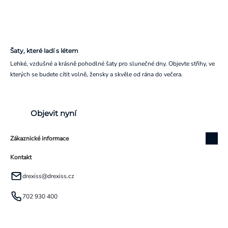
Šaty, které ladí s létem
Lehké, vzdušné a krásně pohodlné šaty pro slunečné dny. Objevte střihy, ve
kterých se budete cítit volně, žensky a skvěle od rána do večera.
Objevit nyní
Zákaznické informace
Kontakt
drexiss
@
drexiss.cz
702 930 400