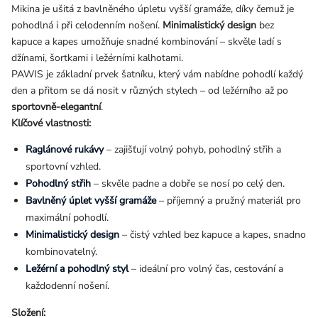
Mikina je ušitá z bavlněného úpletu vyšší gramáže, díky čemuž je
pohodlná i při celodenním nošení.
Minimalistický design
bez
kapuce a kapes umožňuje snadné kombinování – skvěle ladí s
džínami, šortkami i ležérními kalhotami.
PAWIS je základní prvek šatníku, který vám nabídne pohodlí každý
den a přitom se dá nosit v různých stylech – od ležérního až po
sportovně-elegantní
.
Klíčové vlastnosti:
Raglánové rukávy
– zajišťují volný pohyb, pohodlný střih a
sportovní vzhled.
Pohodlný střih
– skvěle padne a dobře se nosí po celý den.
Bavlněný úplet vyšší gramáže
– příjemný a pružný materiál pro
maximální pohodlí.
Minimalistický design
– čistý vzhled bez kapuce a kapes, snadno
kombinovatelný.
Ležérní a pohodlný styl
– ideální pro volný čas, cestování a
každodenní nošení.
Složení: