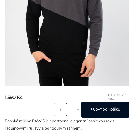
Přihlášení
1 314 Kč bez
1 590 Kč
DPH
Mě
ce
PŘIDAT DO KOŠÍKU
Pánská mikina PAWIS je sportovně-elegantní basic kousek s
raglánovými rukávy a pohodlným střihem.