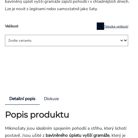
bavlněný úplet vyšší gramáže zajistí pohodlí i v chladnějších dnech.
Lze je nosit s legínami nebo samostatně jako šaty.
Velikost
Tabulka velikostí
Detailní popis
Diskuze
Popis produktu
Mikinošaty jsou ideálním spojením pohodlí a střihu, který lichotí
postavě. Jsou ušité z
bavlněného úpletu vyšší gramáže
, který je