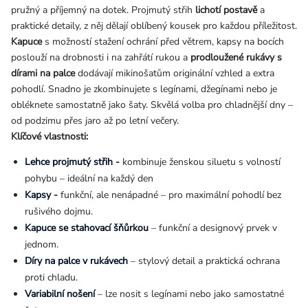
pružný a příjemný na dotek. Projmutý střih
lichotí postavě
a
praktické detaily, z něj dělají oblíbený kousek pro každou příležitost.
Kapuce
s možností stažení ochrání před větrem, kapsy na bocích
poslouží na drobnosti i na zahřátí rukou a
prodloužené rukávy s
dírami na palce
dodávají mikinošatům originální vzhled a extra
pohodlí. Snadno je zkombinujete s legínami, džegínami nebo je
obléknete samostatně jako šaty. Skvělá volba pro chladnější dny –
od podzimu přes jaro až po letní večery.
Klíčové vlastnosti:
Lehce projmutý střih -
kombinuje ženskou siluetu s volností
pohybu – ideální na každý den
Kapsy -
funkční, ale nenápadné – pro maximální pohodlí bez
rušivého dojmu.
Kapuce se stahovací šňůrkou
– funkční a designový prvek v
jednom.
Díry na palce v rukávech
– stylový detail a praktická ochrana
proti chladu.
Variabilní nošení
– lze nosit s legínami nebo jako samostatné