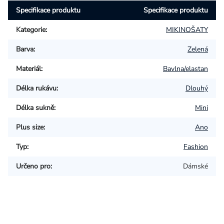
Specifikace produktu
Specifikace produktu
Kategorie
:
MIKINOŠATY
Barva
:
Zelená
Materiál
:
Bavlna/elastan
Délka rukávu
:
Dlouhý
Délka sukně
:
Mini
Plus size
:
Ano
Typ
:
Fashion
Určeno pro
:
Dámské