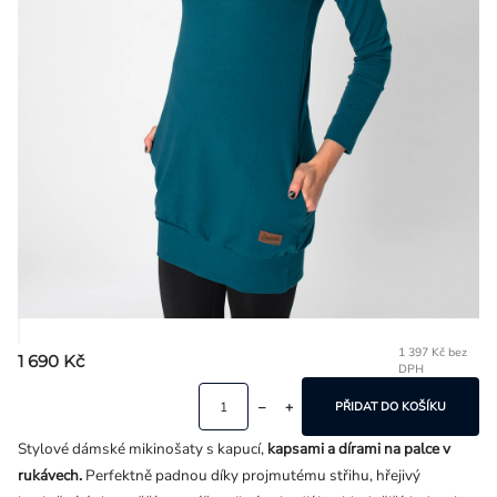
Přihlášení
1 397 Kč bez
1 690 Kč
DPH
Mě
ce
PŘIDAT DO KOŠÍKU
Stylové dámské mikinošaty s kapucí,
kapsami a dírami na palce v
rukávech.
Perfektně padnou díky projmutému střihu, hřejivý