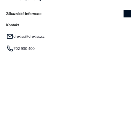
Zákaznické informace
Kontakt
drexiss
@
drexiss.cz
702 930 400