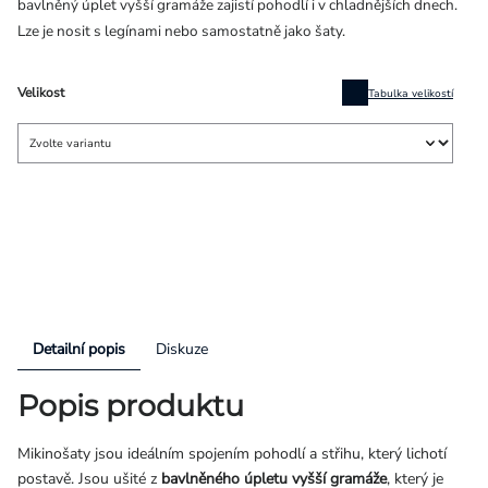
bavlněný úplet vyšší gramáže zajistí pohodlí i v chladnějších dnech.
Lze je nosit s legínami nebo samostatně jako šaty.
Velikost
Tabulka velikostí
Detailní popis
Diskuze
Popis produktu
Mikinošaty jsou ideálním spojením pohodlí a střihu, který lichotí
postavě. Jsou ušité z
bavlněného úpletu vyšší gramáže
, který je