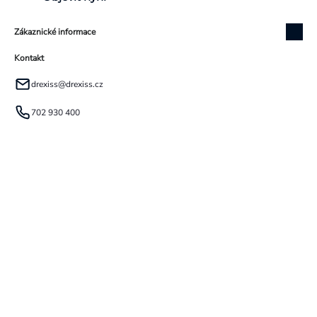
Zákaznické informace
Kontakt
drexiss
@
drexiss.cz
702 930 400