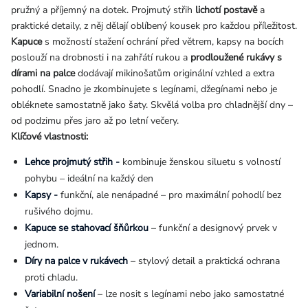
pružný a příjemný na dotek. Projmutý střih
lichotí postavě
a
praktické detaily, z něj dělají oblíbený kousek pro každou příležitost.
Kapuce
s možností stažení ochrání před větrem, kapsy na bocích
poslouží na drobnosti i na zahřátí rukou a
prodloužené rukávy s
dírami na palce
dodávají mikinošatům originální vzhled a extra
pohodlí. Snadno je zkombinujete s legínami, džegínami nebo je
obléknete samostatně jako šaty. Skvělá volba pro chladnější dny –
od podzimu přes jaro až po letní večery.
Klíčové vlastnosti:
Lehce projmutý střih -
kombinuje ženskou siluetu s volností
pohybu – ideální na každý den
Kapsy -
funkční, ale nenápadné – pro maximální pohodlí bez
rušivého dojmu.
Kapuce se stahovací šňůrkou
– funkční a designový prvek v
jednom.
Díry na palce v rukávech
– stylový detail a praktická ochrana
proti chladu.
Variabilní nošení
– lze nosit s legínami nebo jako samostatné