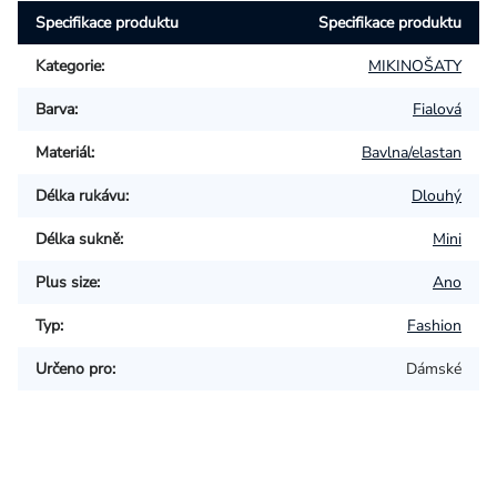
Specifikace produktu
Specifikace produktu
Kategorie
:
MIKINOŠATY
Barva
:
Fialová
Materiál
:
Bavlna/elastan
Délka rukávu
:
Dlouhý
Délka sukně
:
Mini
Plus size
:
Ano
Typ
:
Fashion
Určeno pro
:
Dámské