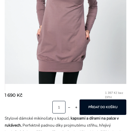
Přihlášení
1 397 Kč bez
1 690 Kč
DPH
Mě
ce
PŘIDAT DO KOŠÍKU
Stylové dámské mikinošaty s kapucí,
kapsami a dírami na palce v
rukávech.
Perfektně padnou díky projmutému střihu, hřejivý