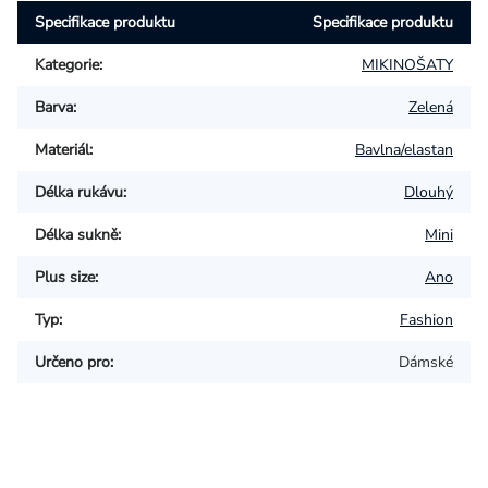
Specifikace produktu
Specifikace produktu
Kategorie
:
MIKINOŠATY
Barva
:
Zelená
Materiál
:
Bavlna/elastan
Délka rukávu
:
Dlouhý
Délka sukně
:
Mini
Plus size
:
Ano
Typ
:
Fashion
Určeno pro
:
Dámské