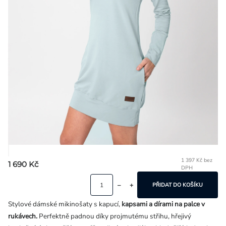
Přihlášení
1 397 Kč bez
1 690 Kč
DPH
Mě
ce
PŘIDAT DO KOŠÍKU
Stylové dámské mikinošaty s kapucí,
kapsami a dírami na palce v
rukávech.
Perfektně padnou díky projmutému střihu, hřejivý