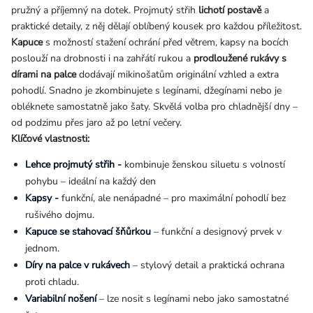
pružný a příjemný na dotek. Projmutý střih
lichotí postavě
a
praktické detaily, z něj dělají oblíbený kousek pro každou příležitost.
Kapuce
s možností stažení ochrání před větrem, kapsy na bocích
poslouží na drobnosti i na zahřátí rukou a
prodloužené rukávy s
dírami na palce
dodávají mikinošatům originální vzhled a extra
pohodlí. Snadno je zkombinujete s legínami, džegínami nebo je
obléknete samostatně jako šaty. Skvělá volba pro chladnější dny –
od podzimu přes jaro až po letní večery.
Klíčové vlastnosti:
Lehce projmutý střih -
kombinuje ženskou siluetu s volností
pohybu – ideální na každý den
Kapsy -
funkční, ale nenápadné – pro maximální pohodlí bez
rušivého dojmu.
Kapuce se stahovací šňůrkou
– funkční a designový prvek v
jednom.
Díry na palce v rukávech
– stylový detail a praktická ochrana
proti chladu.
Variabilní nošení
– lze nosit s legínami nebo jako samostatné