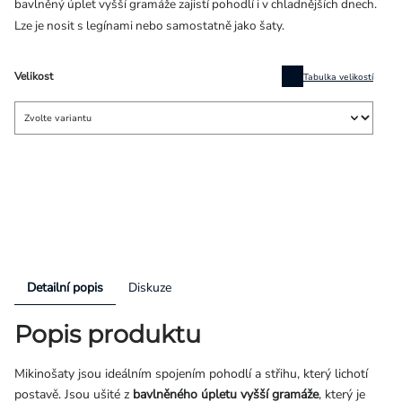
bavlněný úplet vyšší gramáže zajistí pohodlí i v chladnějších dnech.
Lze je nosit s legínami nebo samostatně jako šaty.
Velikost
Tabulka velikostí
Detailní popis
Diskuze
Popis produktu
Mikinošaty jsou ideálním spojením pohodlí a střihu, který lichotí
postavě. Jsou ušité z
bavlněného úpletu vyšší gramáže
, který je