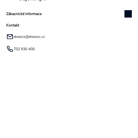
Zákaznické informace
Kontakt
drexiss
@
drexiss.cz
702 930 400