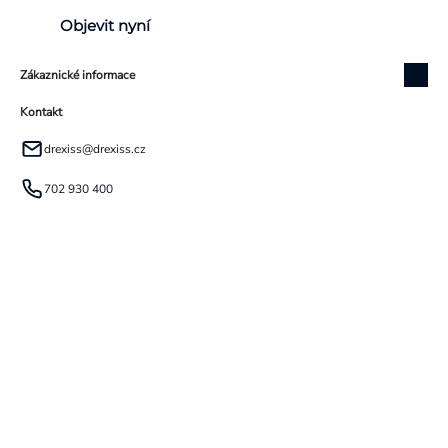
Objevit nyní
Zákaznické informace
Kontakt
drexiss
@
drexiss.cz
702 930 400