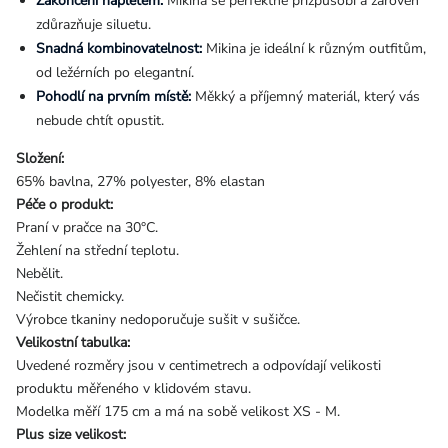
Zakončení nápletem:
Mikina se perfektně přizpůsobí a zároveň
zdůrazňuje siluetu.
Snadná kombinovatelnost:
Mikina je ideální k různým outfitům,
od ležérních po elegantní.
Pohodlí na prvním místě:
Měkký a příjemný materiál, který vás
nebude chtít opustit.
Složení:
65% bavlna, 27% polyester, 8% elastan
Péče o produkt:
Praní v pračce na 30°C.
Žehlení na střední teplotu.
Nebělit.
Nečistit chemicky.
Výrobce tkaniny nedoporučuje sušit v sušičce.
Velikostní tabulka:
Uvedené rozměry jsou v centimetrech a odpovídají velikosti
produktu měřeného v klidovém stavu.
Modelka měří 175 cm a má na sobě velikost XS - M.
Plus size velikost: