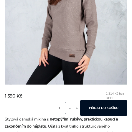
Přihlášení
1 314 Kč bez
1 590 Kč
DPH
Mě
ce
PŘIDAT DO KOŠÍKU
Stylová dámská mikina s
netopýřími rukávy, praktickou kapucí a
zakončením do nápletu
. Ušitá z kvalitního strukturovaného