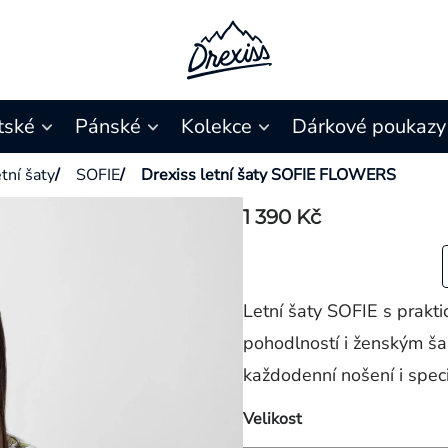
tské
Pánské
Kolekce
Dárkové poukazy
tní šaty
/
SOFIE
/
Drexiss letní šaty SOFIE FLOWERS
1 390 Kč
Letní šaty SOFIE s prakt
pohodlností i ženským ša
každodenní nošení i speciá
Velikost