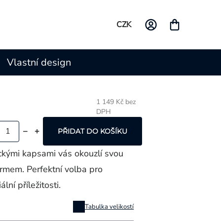
CZK
Vlastní design
1 149 Kč bez
DPH
Měrná
cena:
PŘIDAT DO KOŠÍKU
ickými kapsami vás okouzlí svou
rmem. Perfektní volba pro
lní příležitosti.
Tabulka velikostí