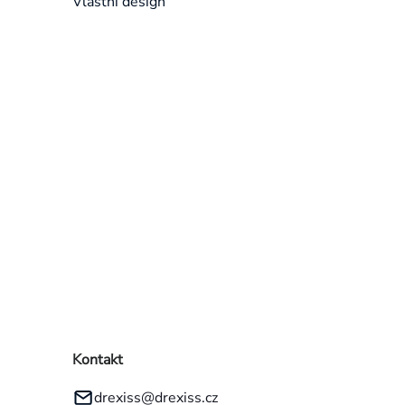
Vlastní design
Přeskočit
kategorie
Kontakt
drexiss
@
drexiss.cz