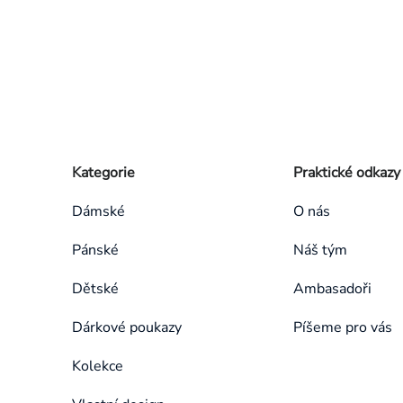
Zápatí
Přeskočit
Kategorie
Praktické odkazy
kategorie
Dámské
O nás
Pánské
Náš tým
Dětské
Ambasadoři
Dárkové poukazy
Píšeme pro vás
Kolekce