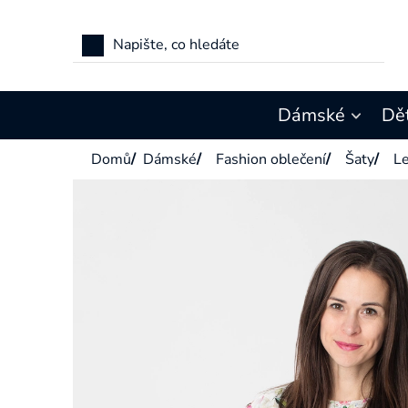
Přejít
na
obsah
Dámské
Dě
Domů
/
Dámské
/
Fashion oblečení
/
Šaty
/
Le