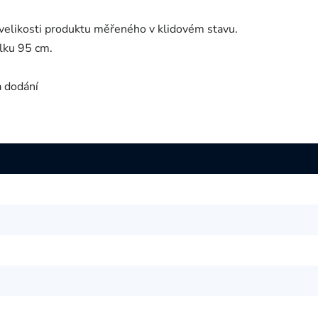
velikosti produktu měřeného v klidovém stavu.
lku 95 cm.
a dodání