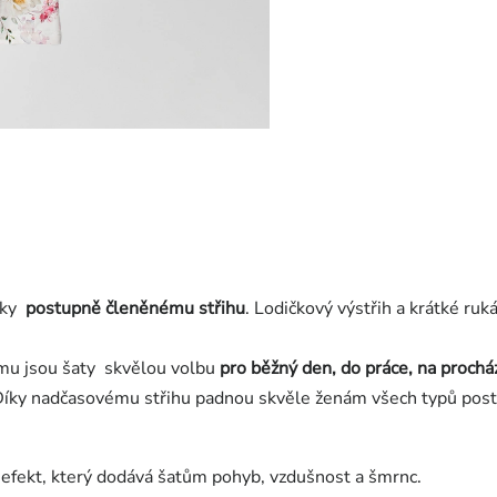
díky
postupně
členěnému střihu
. Lodičkový výstřih a krátké ruk
omu jsou šaty
skvělou volbu
pro běžný den, do práce, na prochá
 Díky nadčasovému střihu padnou skvěle ženám všech typů post
 efekt, který dodává šatům pohyb, vzdušnost a šmrnc.