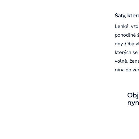
Šaty, kter
Lehké, vzd
pohodlné š
dny. Objevt
kterých se 
volně, žen
rána do ve
Obj
nyn