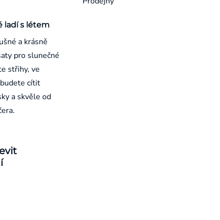
Prodejny
é ladí s létem
ušné a krásně
aty pro slunečné
e střihy, ve
budete cítit
sky a skvěle od
čera.
evit
í