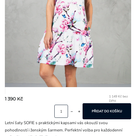
Přihlášení
1 149 Kč bez
1 390 Kč
DPH
Mě
ce
PŘIDAT DO KOŠÍKU
Letní šaty SOFIE s praktickými kapsami vás okouzlí svou
pohodlností i ženským šarmem. Perfektní volba pro každodenní