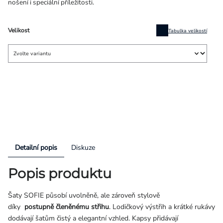
nošení i speciální příležitosti.
Velikost
Tabulka velikostí
Detailní popis
Diskuze
Popis produktu
Šaty SOFIE působí uvolněně, ale zároveň stylově
díky
postupně
členěnému střihu
. Lodičkový výstřih a krátké rukávy
dodávají šatům čistý a elegantní vzhled. Kapsy přidávají