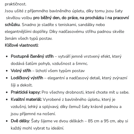
praktičnost.
Jsou ušité z příjemného bavlněného úpletu, díky tomu jsou šaty
skvělou volbu
pro běžný den, do práce, na procházku i na pracovní
schůzku
.
Snadno je sladíte s teniskami, sandálky nebo
elegantnějšími doplňky. Díky nadčasovému střihu padnou skvěle
ženám všech typů postav.
Klíčové vlastnosti:
Postupně členěný střih
– vytváří jemně vrstvený efekt, který
dodává šatům pohyb, vzdušnost a šmrnc.
Volný střih
– lichotí všem typům postav
Lodičkový výstřih
– elegantní a nadčasový detail, který zvýrazní
šíji a dekolt.
Praktické kapsy:
Pro všechny drobnosti, které chcete mít u sebe.
Kvalitní materiál:
Vyrobené z bavlněného úpletu, který je
vzdušný, lehký a splývavý, díky čemuž šaty krásně padnou a
jsou příjemné na nošení.
Dvě délky
: Šaty šijeme ve dvou délkách – 85 cm a 95 cm, aby si
každý mohl vybrat tu ideální.