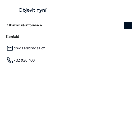
Objevit nyní
Zákaznické informace
Kontakt
drexiss
@
drexiss.cz
702 930 400