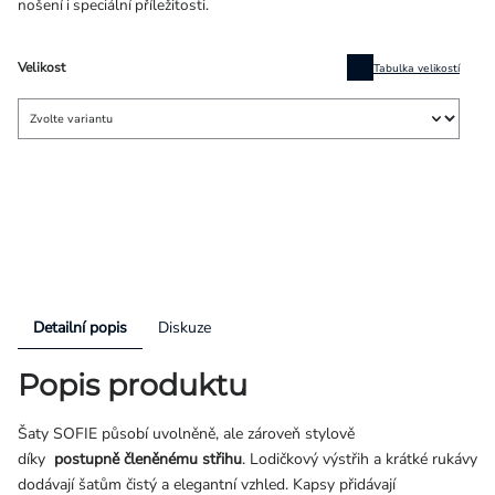
nošení i speciální příležitosti.
Velikost
Tabulka velikostí
Detailní popis
Diskuze
Popis produktu
Šaty SOFIE působí uvolněně, ale zároveň stylově
díky
postupně
členěnému střihu
. Lodičkový výstřih a krátké rukávy
dodávají šatům čistý a elegantní vzhled. Kapsy přidávají