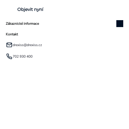
Objevit nyní
Zákaznické informace
Kontakt
drexiss
@
drexiss.cz
702 930 400