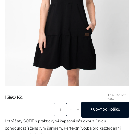
Přihlášení
1 149 Kč bez
1 390 Kč
DPH
Mě
ce
PŘIDAT DO KOŠÍKU
Letní šaty SOFIE s praktickými kapsami vás okouzlí svou
pohodlností i ženským šarmem. Perfektní volba pro každodenní