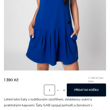
Přihlášení
1 149 Kč bez
1 390 Kč
DPH
Mě
ce
PŘIDAT DO KOŠÍKU
Lehké letní šaty s lodičkovým výstřihem, skládanou sukní a
praktickými kapsami. Šaty GAB spojují pohodlí a ženskost v