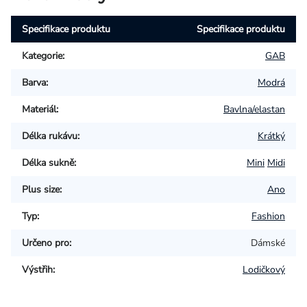
Specifikace produktu
Specifikace produktu
Kategorie
:
GAB
Barva
:
Modrá
Materiál
:
Bavlna/elastan
Délka rukávu
:
Krátký
Délka sukně
:
Mini
Midi
Plus size
:
Ano
Typ
:
Fashion
Určeno pro
:
Dámské
Výstřih
:
Lodičkový