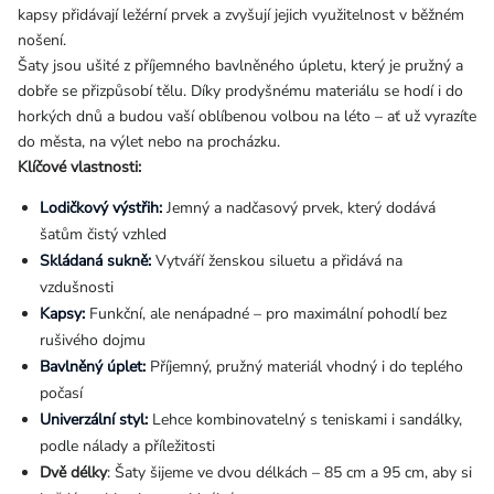
kapsy přidávají ležérní prvek a zvyšují jejich využitelnost v běžném
nošení.
Šaty jsou ušité z příjemného bavlněného úpletu, který je pružný a
dobře se přizpůsobí tělu. Díky prodyšnému materiálu se hodí i do
horkých dnů a budou vaší oblíbenou volbou na léto – ať už vyrazíte
do města, na výlet nebo na procházku.
Klíčové vlastnosti:
Lodičkový výstřih:
Jemný a nadčasový prvek, který dodává
šatům čistý vzhled
Skládaná sukně:
Vytváří ženskou siluetu a přidává na
vzdušnosti
Kapsy:
Funkční, ale nenápadné – pro maximální pohodlí bez
rušivého dojmu
Bavlněný úplet:
Příjemný, pružný materiál vhodný i do teplého
počasí
Univerzální styl:
Lehce kombinovatelný s teniskami i sandálky,
podle nálady a příležitosti
Dvě délky
: Šaty šijeme ve dvou délkách – 85 cm a 95 cm, aby si