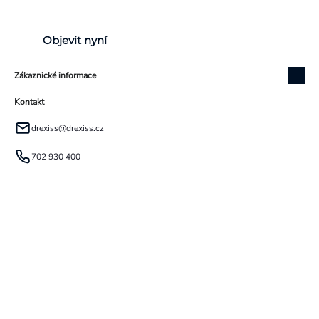
Objevit nyní
Zákaznické informace
Kontakt
drexiss
@
drexiss.cz
702 930 400